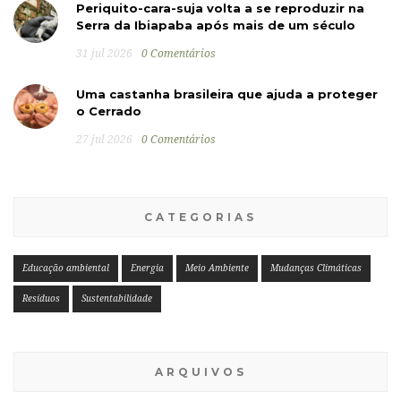
Periquito-cara-suja volta a se reproduzir na
Serra da Ibiapaba após mais de um século
31 jul 2026
0 Comentários
Uma castanha brasileira que ajuda a proteger
o Cerrado
27 jul 2026
0 Comentários
CATEGORIAS
Educação ambiental
Energia
Meio Ambiente
Mudanças Climáticas
Resíduos
Sustentabilidade
ARQUIVOS