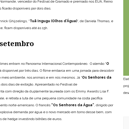
a Normande, vencedor do Festival de Gramado e premiado nos EUA, Reino
 ficarão disponíveis por dois dias.
Annick Ghijzelings, “
Tuã Ingugu (Olhos d’Água)
”, de Daniela Thomas, e
ce, ficam disponíveis até às 15h.
e setembro
s filmes entram no Panorama Internacional Contemporâneo. O alemão “
O
ará disponível por três dias. O filme embarca em uma jornada para descobrir
o meio ambiente, nos animais e em nós mesmos. Já “
Os Senhores da
Ela
 dois dias de exibição. Apresentado no Festival de
pro
ta com direção da duplamente laureada com os Emmy Awards Lisa F.
des
le, e retrata a luta de uma pequena comunidade na costa pacífica
nto norte-americano. O francês
“
Os Senhores da Água
”
, dirigido por
 explosiva demanda por água e o novo mercado em torno desse bem, com
s de hedge investindo bilhões de euros.