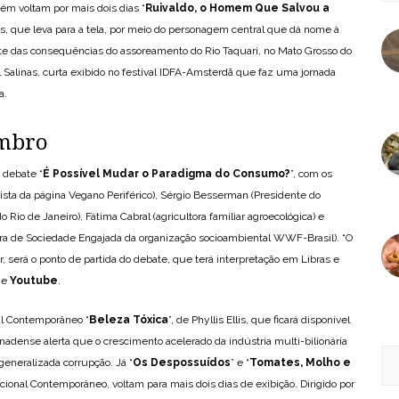
m voltam por mais dois dias “
Ruivaldo, o Homem Que Salvou a
s, que leva para a tela, por meio do personagem central que dá nome à
iante das consequências do assoreamento do Rio Taquari, no Mato Grosso do
l Salinas, curta exibido no festival IDFA-Amsterdã que faz uma jornada
a.
embro
o debate “
É Possível Mudar o Paradigma do Consumo?
”, com os
ista da página Vegano Periférico), Sérgio Besserman (Presidente do
 Rio de Janeiro), Fátima Cabral (agricultora familiar agroecológica) e
ra de Sociedade Engajada da organização socioambiental WWF-Brasil). “O
r, será o ponto de partida do debate, que terá interpretação em Libras e
e
Youtube
.
al Contemporâneo “
Beleza Tóxica
”, de Phyllis Ellis, que ficará disponível
 canadense alerta que o crescimento acelerado da indústria multi-bilionária
eneralizada corrupção. Já “
Os Despossuídos
” e “
Tomates, Molho e
ional Contemporâneo, voltam para mais dois dias de exibição. Dirigido por