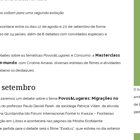
na voltam para uma segunda exibição
acontece entre os dias 12 de agosto e 20 de setembro de forma
lmes de 24 países, além de 8 debates com convidados especiais e
bates sobre as temáticas
Povos&Lugares
e
Consumo
, a
Masterclass
um mundo
, com Cristina Amaral, diversas estreias de filmes e atividades
abaixo os destaques.
e setembro
O l
amb
ealizaremos um debate sobre o tema
Povos&Lugares: Migrações no
de 
do professor Paulo Daniel Farah, da socióloga Patrícia Villen, da ativista
ped
 Quintanilha (do Fórum Internacional Fontié ki Kwaze – Fronteiras
ação em Libras e acontecerá nas páginas da Mostra Ecofalante
e partida para o debate será o filme “Exodus”, que estreia no dia anterior.