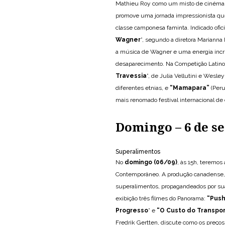
Mathieu Roy como um misto de cinéma vé
promove uma jornada impressionista que 
classe camponesa faminta. Indicado oficia
Wagner
”, segundo a diretora Mariann
a música de Wagner e uma energia incrí
desaparecimento. Na Competição Latino
Travessia
”, de Julia Vellutini e Wesl
diferentes etnias, e
“
Mamapara
”
(Peru
mais renomado festival internacional de 
Domingo – 6 de s
Superalimentos
No
domingo (06/09)
, às 15h, teremos 
Contemporâneo. A produção canadense, que
superalimentos, propagandeados por suas
exibição três filmes do Panorama:
“
Push
Progresso
” e
“
O Custo do Transpor
Fredrik Gertten, discute como os preço