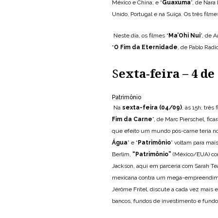
México e China; e “
Guaxuma
”, de Nar
Unido, Portugal e na Suíça. Os três filmes
Neste dia, os filmes “
Ma’Ohi Nui
”, de 
“
O Fim da Eternidade
, de Pablo Radi
S
exta-feira – 4 d
Patrimônio
Na
sexta-feira (04/09)
, às 15h, trê
Fim da Carne
”, de Marc Pierschel, fic
que efeito um mundo pós-carne teria n
Água
” e “
Patrimônio
” voltam para mais
Berlim,
“
Patrimônio
”
(México/EUA) con
Jackson, aqui em parceria com Sarah Tea
mexicana contra um mega-empreendime
Jérôme Fritel, discute a cada vez mais
bancos, fundos de investimento e fundo