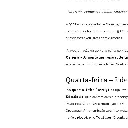
* filmes da Competição Latino-America
A 9ª Mostra Ecofalante de Cinema, que 
totalmente online e gratuita, traz 98 fi
entrevistas exclusivas com diretores.
A programação da semana conta com de
Cinema – A montagem visual de 
em parceria com universidades. Confira 
Quarta-feira – 2 d
Na
quarta-feira (02/09)
, às 19h, r
Século 21
, que contará com a presença 
Prudence Kalambay e mediação de Karina
Cruzadas). A transmissão terá interpret
no
Facebook
e no
Youtube
. O ponto d