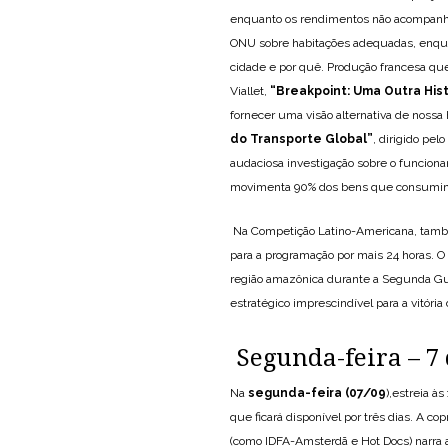
enquanto os rendimentos não acompanham
ONU sobre habitações adequadas, enqua
cidade e por quê. Produção francesa qu
Viallet,
“
Breakpoint: Uma Outra His
fornecer uma visão alternativa de nossa
do Transporte Global
”
, dirigido pe
audaciosa investigação sobre o funcion
movimenta 90% dos bens que consumimos
Na Competição Latino-Americana, também
para a programação por mais 24 horas. O 
região amazônica durante a Segunda Guer
estratégico imprescindível para a vitória 
Segunda-feira – 7
Na
segunda-feira (07/09
),estreia à
que ficará disponível por três dias. A 
(como IDFA-Amsterdã e Hot Docs) narra a 