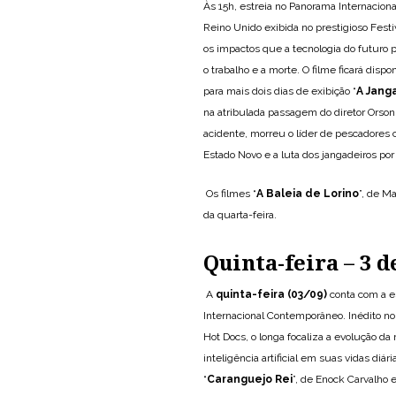
Às 15h, estreia no Panorama Internacion
Reino Unido exibida no prestigioso Fest
os impactos que a tecnologia do futuro p
o trabalho e a morte. O filme ficará disp
para mais dois dias de exibição “
A Jang
na atribulada passagem do diretor Orson 
acidente, morreu o líder de pescadores 
Estado Novo e a luta dos jangadeiros por d
Os filmes “
A Baleia de Lorino
”, de M
da quarta-feira.
Quinta-feira – 3 
A
quinta-feira (03/09)
conta com a e
Internacional Contemporâneo. Inédito no
Hot Docs, o longa focaliza a evolução d
inteligência artificial em suas vidas di
“
Caranguejo Rei
”, de Enock Carvalho 