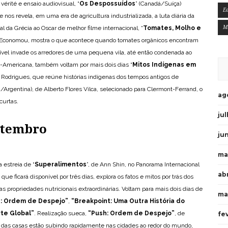
rité e ensaio audiovisual, “
Os Despossuídos
” (Canadá/Suíça)
E
nos revela, em uma era de agricultura industrializada, a luta diária da
M
l da Grécia ao Oscar de melhor filme internacional, “
Tomates, Molho e
a Economou, mostra o que acontece quando tomates orgânicos encontram
vel invade os arredores de uma pequena vila, até então condenada ao
-Americana, também voltam por mais dois dias “
Mitos Indígenas em
ey Rodrigues, que reúne histórias indígenas dos tempos antigos de
/Argentina), de Alberto Flores Vilca, selecionado para Clermont-Ferrand, o
ag
curtas.
ju
etembro
ju
ma
a estreia de “
Superalimentos
”, de Ann Shin, no Panorama Internacional
ab
 ficará disponível por três dias, explora os fatos e mitos por trás dos
 propriedades nutricionais extraordinárias. Voltam para mais dois dias de
ma
: Ordem de Despejo
”
,
“
Breakpoint: Uma Outra História do
te Global
”
. Realização sueca,
“
Push: Ordem de Despejo
”
, de
fe
s das casas estão subindo rapidamente nas cidades ao redor do mundo,