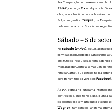
Na Competição Latino-Americana, també
Terra
”, de Jorge Bodanzky e João Farka
obra, sua luta diária para sobreviver d
Sul; e o argentino “
Suquía
”, de Ezequie
pela memória do rio Suquía, na Argentin
Sábado – 5 de set
No
sábado (05/09)
, às 19h, acontece 
convidados Eduardo dos Santos (midiativ
Instituto de Pesquisas Jardim Botânico do
mediação de Gabriela Yamaguchi (direto
Fim da Carne”, que estreia no dia anterio
será transmitido ao vivo pelo
Facebook
Às 15h, estreia no Panorama Internacion
por três dias. Inédito no Brasil, o longa
de cosméticos tem um custo elevado e g
Wagner
”, também do Panorama Internac