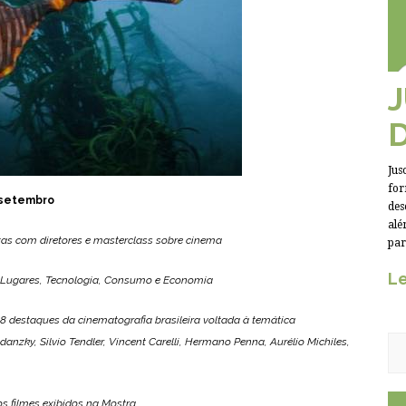
Jus
for
 setembro
des
alé
tas com diretores e masterclass sobre cinema
par
Le
s&Lugares, Tecnologia, Consumo e Economia
8 destaques da cinematografia brasileira voltada à temática
nzky, Silvio Tendler, Vincent Carelli, Hermano Penna, Aurélio Michiles,
os filmes exibidos na Mostra