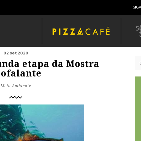
SIG
02 set 2020
unda etapa da Mostra
cofalante
Meio Ambiente