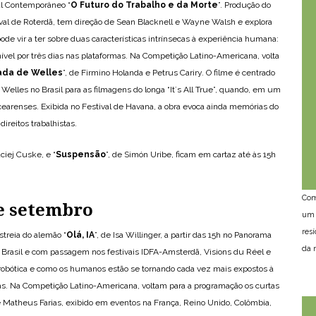
al Contemporâneo “
O Futuro do Trabalho e da Morte
”. Produção do
ival de Roterdã, tem direção de Sean Blacknell e Wayne Walsh e explora
ode vir a ter sobre duas características intrínsecas à experiência humana:
onível por três dias nas plataformas. Na Competição Latino-Americana, volta
ada de Welles
”, de Firmino Holanda e Petrus Cariry. O filme é centrado
Welles no Brasil para as filmagens do longa “It´s All True”, quando, em um
cearenses. Exibida no Festival de Havana, a obra evoca ainda memórias do
ireitos trabalhistas.
aciej Cuske, e “
Suspensão
”, de Simón Uribe, ficam em cartaz até às 15h
Com
de setembro
um 
res
streia do alemão “
Olá, IA
”, de Isa Willinger, a partir das 15h no Panorama
da n
 Brasil e com passagem nos festivais IDFA-Amsterdã, Visions du Réel e
a robótica e como os humanos estão se tornando cada vez mais expostos à
árias. Na Competição Latino-Americana, voltam para a programação os curtas
e Matheus Farias, exibido em eventos na França, Reino Unido, Colômbia,