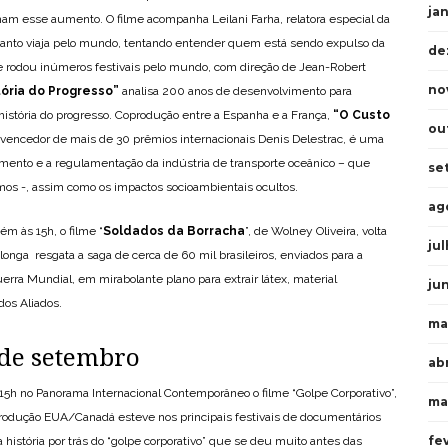
ja
 esse aumento. O filme acompanha Leilani Farha, relatora especial da
nto viaja pelo mundo, tentando entender quem está sendo expulso da
de
e rodou inúmeros festivais pelo mundo, com direção de Jean-Robert
no
tória do Progresso
”
analisa 200 anos de desenvolvimento para
 história do progresso. Coprodução entre a Espanha e a França,
“
O Custo
ou
lo vencedor de mais de 30 prêmios internacionais Denis Delestrac, é uma
amento e a regulamentação da indústria de transporte oceânico – que
se
 -, assim como os impactos socioambientais ocultos.
ag
 às 15h, o filme “
Soldados da Borracha
”, de Wolney Oliveira, volta
ju
longa resgata a saga de cerca de 60 mil brasileiros, enviados para a
ra Mundial, em mirabolante plano para extrair látex, material
ju
dos Aliados.
ma
 de setembro
abr
s 15h no Panorama Internacional Contemporâneo o filme “Golpe Corporativo”,
ma
coprodução EUA/Canadá esteve nos principais festivais de documentários
fe
história por trás do “golpe corporativo” que se deu muito antes das