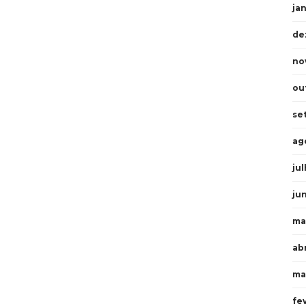
ja
de
no
ou
se
ag
ju
ju
ma
abr
ma
fe