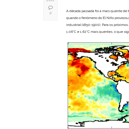
A década passada foi a mais quente de 
0
quando o fenômeno do El Niño provocou 
industrial (1850-1900). Para os próximo
1,06°C e 1,62°C mais quentes, o que sig