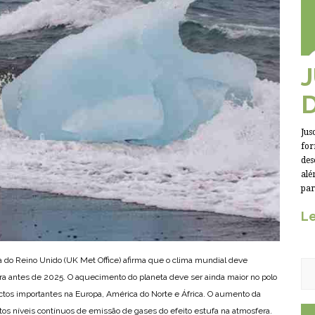
Jus
for
des
alé
par
Le
 do Reino Unido (UK Met Office) afirma que o clima mundial deve
ra antes de 2025. O aquecimento do planeta deve ser ainda maior no polo
ctos importantes na Europa, América do Norte e África. O aumento da
ltos níveis contínuos de emissão de gases do efeito estufa na atmosfera.