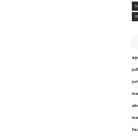
E
M
ag
ju
ju
ma
ab
ma
fe