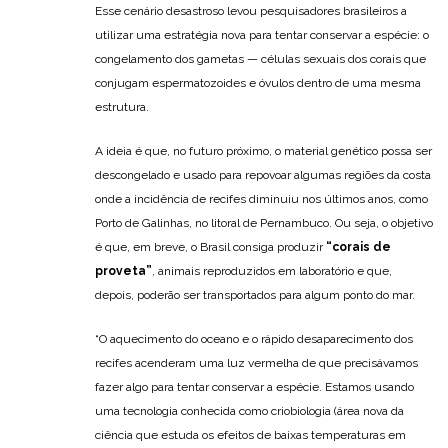
Esse cenário desastroso levou pesquisadores brasileiros a
utilizar uma estratégia nova para tentar conservar a espécie: o
congelamento dos gametas — células sexuais dos corais que
conjugam espermatozoides e óvulos dentro de uma mesma
estrutura.
A ideia é que, no futuro próximo, o material genético possa ser
descongelado e usado para repovoar algumas regiões da costa
onde a incidência de recifes diminuiu nos últimos anos, como
Porto de Galinhas, no litoral de Pernambuco. Ou seja, o objetivo
é que, em breve, o Brasil consiga produzir
“corais de
proveta”
, animais reproduzidos em laboratório e que,
depois, poderão ser transportados para algum ponto do mar.
“O aquecimento do oceano e o rápido desaparecimento dos
recifes acenderam uma luz vermelha de que precisávamos
fazer algo para tentar conservar a espécie. Estamos usando
uma tecnologia conhecida como criobiologia (área nova da
ciência que estuda os efeitos de baixas temperaturas em