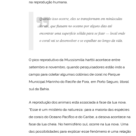
na reprodução humana.
Quando isso ocorre, eles se transformam em minúsculas
larvas, que flutuam no oceano por alguns dias até
encontrar uma superfície sólida para se fixar — local onde
o coral vai se desenvolver e se espalhar ao longo da vida.
O pico reprodutivo da Mussismilia harttii acontece entre
setembro e novembro, quando pesquisadores estão indo a
campo para coletar algumas colônias de coral no Parque
Municipal Marinho do Recife de Fora, em Porto Seguro, litoral
sul da Bahia.
A reprodução dos animais está associada à fase da lua nova.
“Esse é um mistério da natureza: para a maioria das espécies
de corais do Oceano Pacífico e do Caribe, a desova acontece na
fase da lua cheia. No hemisfério sul, ocorre na lua nova. Uma
das possibilidades para explicar esse fenômeno é uma relação