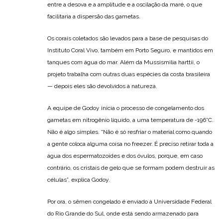
entre a desova e a amplitude e a oscilação da maré, o que
facilitaria a dispersão das gametas.
Os corais coletados são levados para a base de pesquisas do
Instituto Coral Vivo, também em Porto Seguro, e mantidos em
tanques com água do mar. Além da Mussismilia harttii, o
projeto trabalha com outras duas espécies da costa brasileira
— depois eles são devolvidos à natureza.
A equipe de Godoy inicia o processo de congelamento dos
gametas em nitrogênio líquido, a uma temperatura de -196°C.
Não é algo simples. “Não é só resfriar o material como quando
a gente coloca alguma coisa no freezer. É preciso retirar toda a
água dos espermatozoides e dos óvulos, porque, em caso
contrário, os cristais de gelo que se formam podem destruir as
células”, explica Godoy.
Por ora, o sêmen congelado é enviado à Universidade Federal
do Rio Grande do Sul, onde está sendo armazenado para