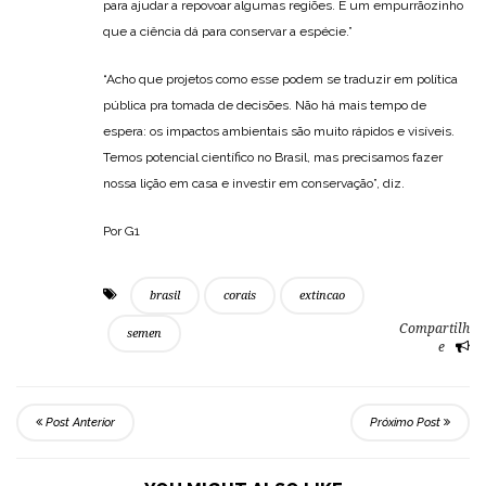
para ajudar a repovoar algumas regiões. É um empurrãozinho
que a ciência dá para conservar a espécie.”
“Acho que projetos como esse podem se traduzir em política
pública pra tomada de decisões. Não há mais tempo de
espera: os impactos ambientais são muito rápidos e visíveis.
Temos potencial científico no Brasil, mas precisamos fazer
nossa lição em casa e investir em conservação”, diz.
Por G1
brasil
corais
extincao
Compartilh
semen
e
Post Anterior
Próximo Post