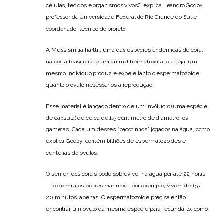
células, tecidos e organismos vivos)”, explica Leandro Godoy,
professor da Universidade Federal do Rio Grande do Sul e
coordenador técnico do projeto.
A Mussismilia harttii, uma das espécies endêmicas de coral
na costa brasileira, é um animal hermafrodita, ou seja, um
mesmo indivíduo produz e expele tanto o espermatozoide
quanto o óvulo necessários à reprodução.
Esse material é lançado dentro de um invólucro (uma espécie
de cápsula) de cerca de 1,5 centímetro de diâmetro, os
gametas. Cada um desses “pacotinhos” jogados na água, como
explica Godoy, contém bilhões de espermatozoides e
centenas de óvulos.
O sêmen dos corais pode sobreviver na água por até 22 horas
— o de muitos peixes marinhos, por exemplo, vivem de 15 a
20 minutos, apenas. O espermatozoide precisa então
encontrar um óvulo da mesma espécie para fecundá-lo, como