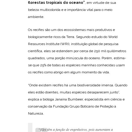
florestas tropicais do oceano”
, em virtude de sua
beleza multicolorida e e importância vital para o meio
ambiente.
Os recifes são um dos ecossistemas mais produtivos e
biologicamente ricos da Terra. Segundo estudo do World
Resources Institute (WRI), instituição global de pesquisa
científica, eles se estendem por cerca de 250 mil quilômetros
quadrados, uma porção minúscula do oceano. Porém, estima-
se que 25% de todas as espécies marinhas conhecidas usam
os recifes como abrigo em algum momento da vida.
“Onde existem recifes há uma biodiversidade imensa. Quando
eles estão doentes, muitas espécies desaparecem junto”,
explica a bióloga Janaína Bumbeer, especialista em ciência e
conservação da Fundação Grupo Boticário de Proteção à
Natureza.
“Eles têm a função de engenheiros, pois aumentam a