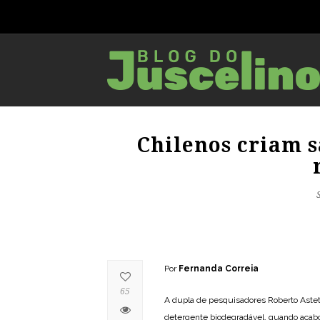
Chilenos criam s
Por
Fernanda Correia
65
A dupla de pesquisadores Roberto Astet
detergente biodegradável, quando acab