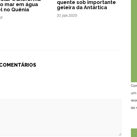
quente sob importante
do mar em água
geleira da Antártica
l no Quênia
31 jan 2020
20
 COMENTÁRIOS
Com
um 
res
da n