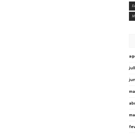
E
M
ag
ju
ju
ma
ab
ma
fe