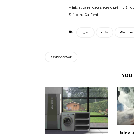
A iniciativa rendeu a eles o prêmio Sin
Silício, na Califórnia.
água
chile
dissolve
Post Anterior
YOU 
Usina 