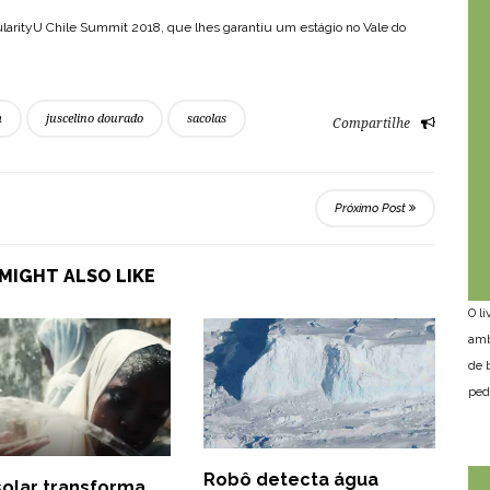
gularityU Chile Summit 2018, que lhes garantiu um estágio no Vale do
m
juscelino dourado
sacolas
Compartilhe
Próximo Post
MIGHT ALSO LIKE
O l
amb
de 
ped
Robô detecta água
solar transforma