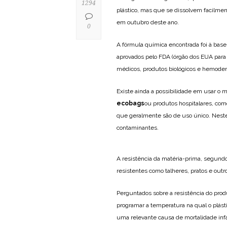
1294
plástico, mas que se dissolvem facilmen
em outubro deste ano.
0
A fórmula química encontrada foi à base
aprovados pelo FDA (órgão dos EUA para
médicos, produtos biológicos e hemoderi
Existe ainda a possibilidade em usar o 
ecobags
​​ou produtos hospitalares, co
que geralmente são de uso único. Neste 
contaminantes.
A resistência da matéria-prima, segundo
resistentes como talheres, pratos e outr
Perguntados sobre a resistência do pro
programar a temperatura na qual o plásti
uma relevante causa de mortalidade inf