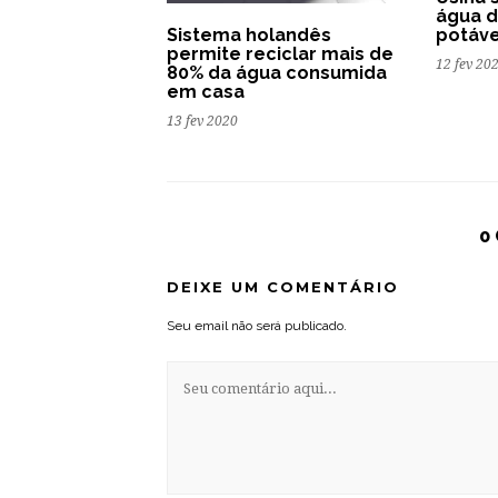
água 
Sistema holandês
potáve
permite reciclar mais de
12 fev 20
80% da água consumida
em casa
13 fev 2020
0
DEIXE UM COMENTÁRIO
Seu email não será publicado.