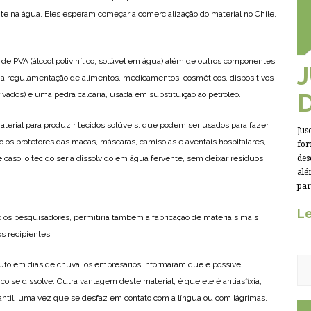
te na água. Eles esperam começar a comercialização do material no Chile,
 de PVA (álcool polivinílico, solúvel em água) além de outros componentes
 a regulamentação de alimentos, medicamentos, cosméticos, dispositivos
vados) e uma pedra calcária, usada em substituição ao petróleo.
material para produzir tecidos solúveis, que podem ser usados para fazer
Jus
mo os protetores das macas, máscaras, camisolas e aventais hospitalares,
for
caso, o tecido seria dissolvido em água fervente, sem deixar resíduos
des
alé
par
Le
 os pesquisadores, permitiria também a fabricação de materiais mais
os recipientes.
duto em dias de chuva, os empresários informaram que é possível
co se dissolve. Outra vantagem deste material, é que ele é antiasfixia,
antil, uma vez que se desfaz em contato com a língua ou com lágrimas.