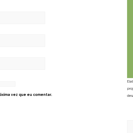
Ela
pro
óxima vez que eu comentar.
des