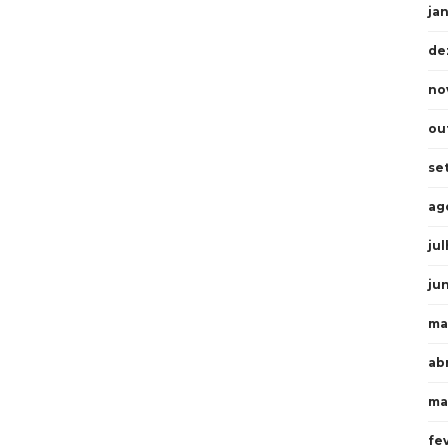
ja
de
no
ou
se
ag
ju
ju
ma
abr
ma
fe