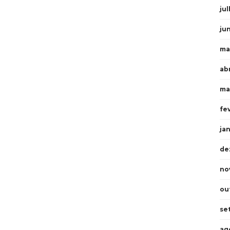
ju
ju
ma
ab
ma
fe
ja
de
no
ou
se
ag