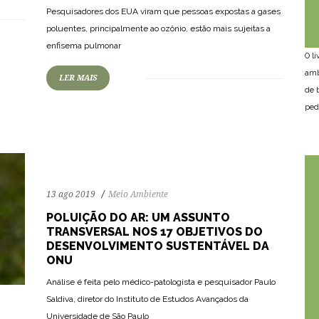
Pesquisadores dos EUA viram que pessoas expostas a gases
poluentes, principalmente ao ozônio, estão mais sujeitas a
enfisema pulmonar
O l
amb
LER MAIS
de 
ped
13 ago 2019
Meio Ambiente
POLUIÇÃO DO AR: UM ASSUNTO
TRANSVERSAL NOS 17 OBJETIVOS DO
DESENVOLVIMENTO SUSTENTÁVEL DA
ONU
Análise é feita pelo médico-patologista e pesquisador Paulo
Saldiva, diretor do Instituto de Estudos Avançados da
Universidade de São Paulo