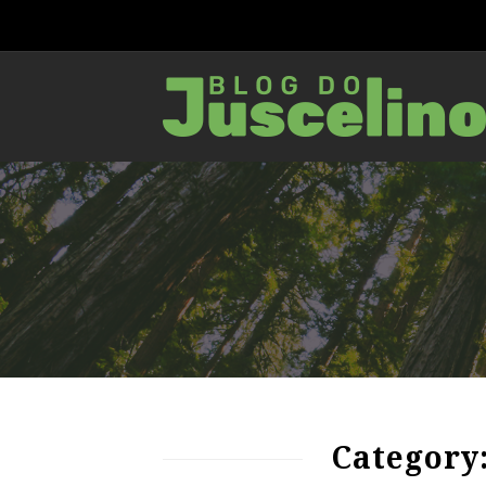
63
1116
0
Category