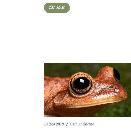
LER MAIS
62
1298
0
14 ago 2019
Meio Ambiente