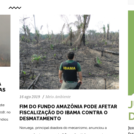
A
AS
16 ago 2019
Meio Ambiente
ste
FIM DO FUNDO AMAZÔNIA PODE AFETAR
FISCALIZAÇÃO DO IBAMA CONTRA O
018; no
DESMATAMENTO
ndios
Noruega, principal doadora do mecanismo, anunciou a
Jus
79
1505
0