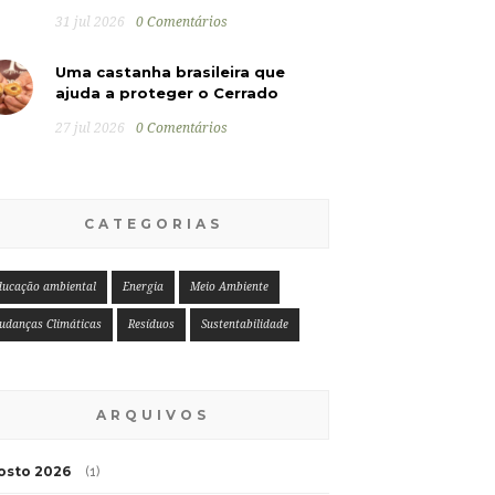
31 jul 2026
0 Comentários
Uma castanha brasileira que
ajuda a proteger o Cerrado
27 jul 2026
0 Comentários
CATEGORIAS
ducação ambiental
Energia
Meio Ambiente
udanças Climáticas
Resíduos
Sustentabilidade
ARQUIVOS
osto 2026
(1)