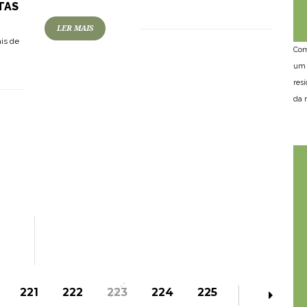
TAS
LER MAIS
is de
Com
um 
res
da n
221
222
223
224
225