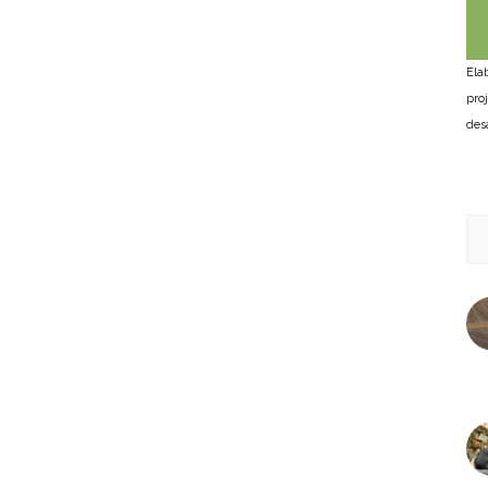
Ela
pro
des