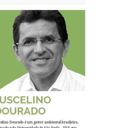
JUSCELINO
DOURADO
celino Dourado é um gestor ambiental brasileiro,