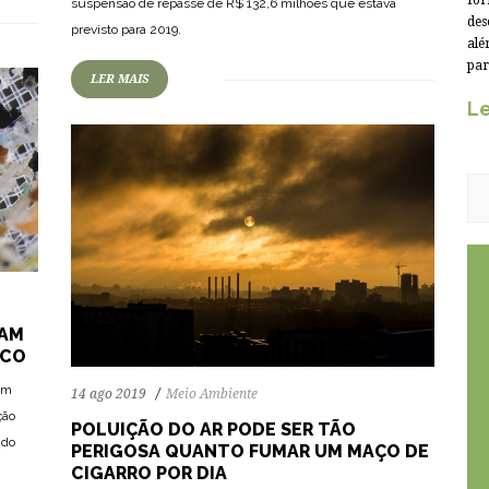
for
suspensão de repasse de R$ 132,6 milhões que estava
des
previsto para 2019.
alé
par
LER MAIS
Le
RAM
ICO
em
14 ago 2019
Meio Ambiente
ção
POLUIÇÃO DO AR PODE SER TÃO
 do
PERIGOSA QUANTO FUMAR UM MAÇO DE
CIGARRO POR DIA