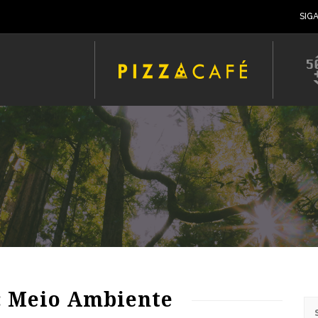
SIG
66
1180
0
: Meio Ambiente