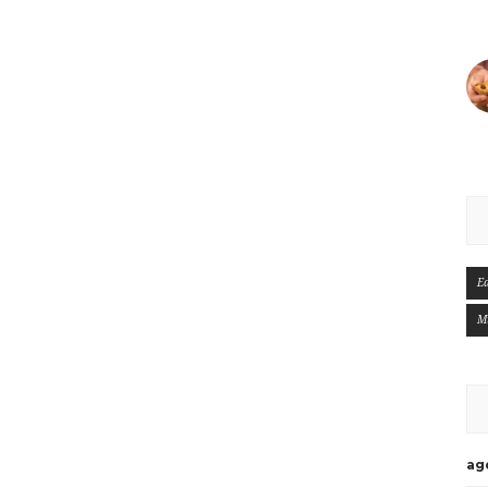
E
M
ag