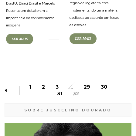
região da Inglaterra está
BlastU, Biraci Brasil e Marcelo
implementando uma matéria
Rosenbaum debateram a
dedicada ao assunto em todas
importância do conhecimento
as escolas.
indígena
LER MAIS
LER MAIS
1
2
3
…
29
30
31
32
SOBRE JUSCELINO DOURADO