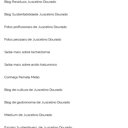
Blog Resíduos
Juscelino Dourado
Blog Sustentabilidade
Juscelino Dourado
Fotos profissionais de
Juscelino Dourado
Fotos pessoais de
Juscelino Dourado
Saiba mais sobre
bichectomia
Saiba mais sobre
acido hialuronico
Conheça
Pamela Mello
Blog de cultura de
Juscelino Dourado
Blog de gastronomia de
Juscelino Dourado
Medium de
Juscelino Dourado
Escolas Sustentáveis, de
Juscelino Dourado