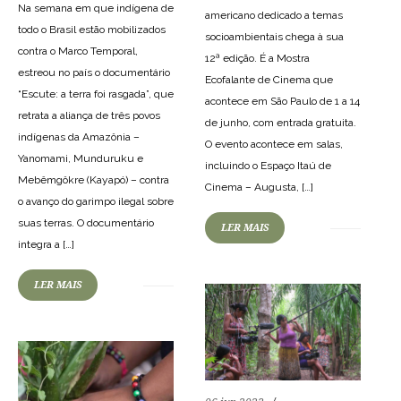
Na semana em que indígena de
americano dedicado a temas
todo o Brasil estão mobilizados
socioambientais chega à sua
contra o Marco Temporal,
12ª edição. É a Mostra
estreou no país o documentário
Ecofalante de Cinema que
“Escute: a terra foi rasgada”, que
acontece em São Paulo de 1 a 14
retrata a aliança de três povos
de junho, com entrada gratuita.
indígenas da Amazônia –
O evento acontece em salas,
Yanomami, Munduruku e
incluindo o Espaço Itaú de
70
2299
0
Mebêmgôkre (Kayapó) – contra
Cinema – Augusta, […]
o avanço do garimpo ilegal sobre
suas terras. O documentário
LER MAIS
57
1170
0
integra a […]
LER MAIS