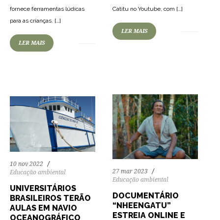
Catitu no Youtube, com […]
fornece ferramentas lúdicas
para as crianças. […]
LER MAIS
84
1834
0
79
1969
0
LER MAIS
10 nov 2022
27 mar 2023
Educação ambiental
Educação ambiental
UNIVERSITÁRIOS
DOCUMENTÁRIO
BRASILEIROS TERÃO
“NHEENGATU”
AULAS EM NAVIO
ESTREIA ONLINE E
OCEANOGRÁFICO