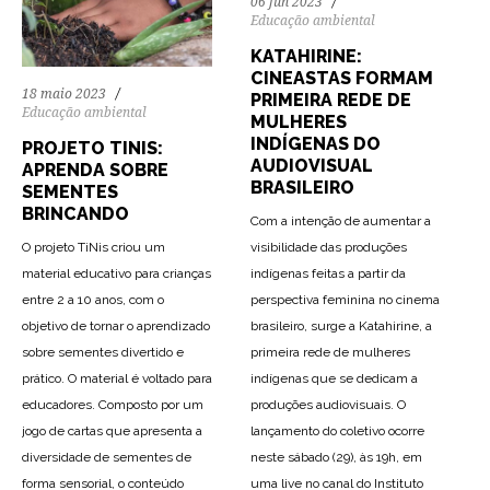
06 jun 2023
Educação ambiental
KATAHIRINE:
CINEASTAS FORMAM
18 maio 2023
PRIMEIRA REDE DE
Educação ambiental
MULHERES
INDÍGENAS DO
PROJETO TINIS:
AUDIOVISUAL
APRENDA SOBRE
BRASILEIRO
SEMENTES
BRINCANDO
Com a intenção de aumentar a
visibilidade das produções
O projeto TiNis criou um
indígenas feitas a partir da
material educativo para crianças
perspectiva feminina no cinema
entre 2 a 10 anos, com o
brasileiro, surge a Katahirine, a
objetivo de tornar o aprendizado
primeira rede de mulheres
sobre sementes divertido e
indígenas que se dedicam a
prático. O material é voltado para
produções audiovisuais. O
educadores. Composto por um
lançamento do coletivo ocorre
jogo de cartas que apresenta a
neste sábado (29), às 19h, em
diversidade de sementes de
uma live no canal do Instituto
forma sensorial, o conteúdo