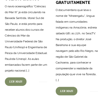
GRATUITAMENTE
O navio oceanográfico “Ciências
O documentário que leva o
do Mar III” já está circulando na
nome de “Nheengatu”, língua
Baixada Santista, litoral Sul de
falada em comunidades
São Paulo, e está pronto para
indígenas na Amazônia, estreia
receber alunos dos cursos de
sábado (18), às 22h, no SescTV.
Ciências do Mar da
Na produção, o diretor José
Universidade Federal de São
Barahona e sua equipe
Paulo (Unifesp) e Engenharia de
navegam pelo alto Rio Negro, na
Pesca da Universidade Estadual
região de São Gabriel da
Paulista (Unesp). As aulas
Cachoeira, para conhecer e
embarcadas fazem parte de um
compreender a realidade da
projeto nacional […]
população que vive na floresta,
[…]
LER MAIS
LER MAIS