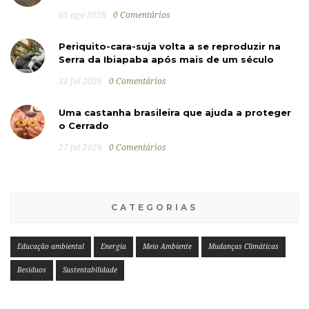
05 ago 2026
0 Comentários
Periquito-cara-suja volta a se reproduzir na
Serra da Ibiapaba após mais de um século
31 jul 2026
0 Comentários
Uma castanha brasileira que ajuda a proteger
o Cerrado
27 jul 2026
0 Comentários
CATEGORIAS
Educação ambiental
Energia
Meio Ambiente
Mudanças Climáticas
Resíduos
Sustentabilidade