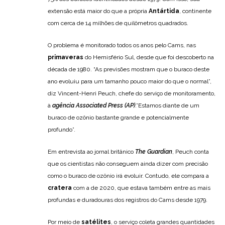
extensão está maior do que a própria
Antártida
, continente
com cerca de 14 milhões de quilômetros quadrados.
O problema é monitorado todos os anos pelo Cams, nas
primaveras
do Hemisfério Sul, desde que foi descoberto na
década de 1980. “As previsões mostram que o buraco deste
ano evoluiu para um tamanho pouco maior do que o normal”,
diz Vincent-Henri Peuch, chefe do serviço de monitoramento,
à
agência
Associated Press
(AP)
.”Estamos diante de um
buraco de ozônio bastante grande e potencialmente
profundo”.
Em entrevista ao jornal britânico
The Guardian
, Peuch conta
que os cientistas não conseguem ainda dizer com precisão
como o buraco de ozônio irá evoluir. Contudo, ele compara a
cratera
com a de 2020, que estava também entre as mais
profundas e duradouras dos registros do Cams desde 1979.
Por meio de
satélites
, o serviço coleta grandes quantidades