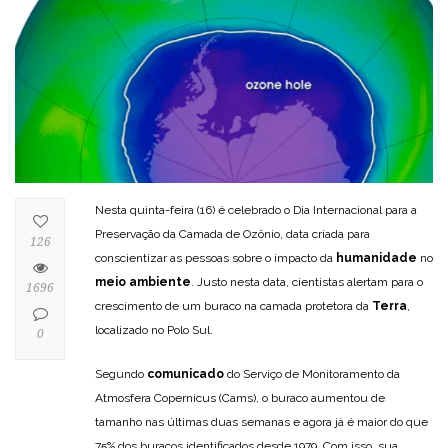
Nesta quinta-feira (16) é celebrado o Dia Internacional para a
Preservação da Camada de Ozônio, data criada para
126
conscientizar as pessoas sobre o impacto da
humanidade
no
meio ambiente
. Justo nesta data, cientistas alertam para o
1696
crescimento de um buraco na camada protetora da
Terra
,
localizado no Polo Sul.
0
Segundo
comunicado
do Serviço de Monitoramento da
Atmosfera Copernicus (Cams), o buraco aumentou de
tamanho nas últimas duas semanas e agora já é maior do que
75% dos buracos identificados desde 1979. Com isso, sua