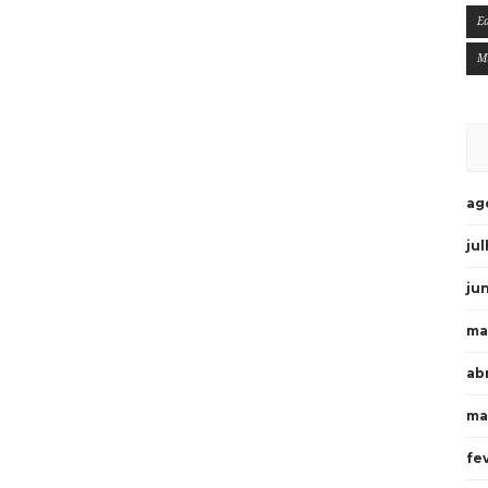
E
M
ag
ju
ju
ma
ab
ma
fe