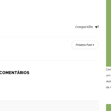
Compartilhe
Próximo Post
Com
 COMENTÁRIOS
um 
res
da n