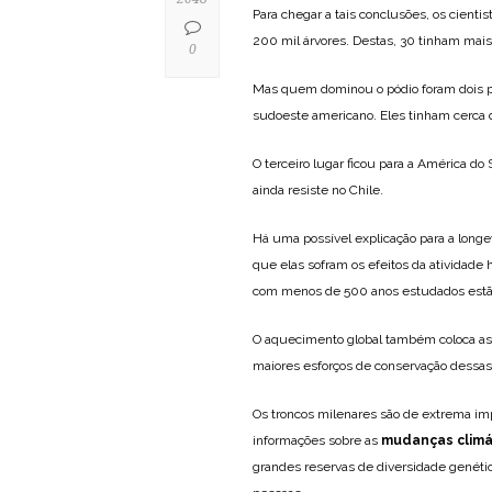
Para chegar a tais conclusões, os cien
200 mil árvores. Destas, 30 tinham mai
0
Mas quem dominou o pódio foram dois pi
sudoeste americano. Eles tinham cerca 
O terceiro lugar ficou para a América do
ainda resiste no Chile.
Há uma possível explicação para a longev
que elas sofram os efeitos da atividad
com menos de 500 anos estudados estã
O aquecimento global também coloca as e
maiores esforços de conservação dessas 
Os troncos milenares são de extrema imp
informações sobre as
mudanças climá
grandes reservas de diversidade genétic