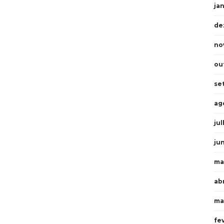
ja
de
no
ou
se
ag
ju
ju
ma
abr
ma
fe