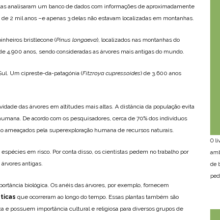
tistas analisaram um banco de dados com informações de aproximadamente
s de 2 mil anos –e apenas 3 delas não estavam localizadas em montanhas.
nheiros bristlecone (
Pinus longaeva
), localizados nas montanhas do
de 4.900 anos, sendo consideradas as árvores mais antigas do mundo.
 Sul. Um cipreste-da-patagónia (
Fitzroya cupressoides
) de 3.600 anos
idade das árvores em altitudes mais altas. A distância da população evita
e humana. De acordo com os pesquisadores, cerca de 70% dos indivíduos
o ameaçados pela superexploração humana de recursos naturais.
O l
spécies em risco. Por conta disso, os cientistas pedem no trabalho por
amb
árvores antigas.
de 
ped
ortância biológica. Os anéis das árvores, por exemplo, fornecem
ticas
que ocorreram ao longo do tempo. Essas plantas também são
a e possuem importância cultural e religiosa para diversos grupos de