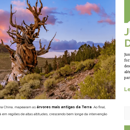
Jus
for
des
alé
par
Le
 na China, mapearam as
árvores mais antigas da Terra
. Ao final,
á em regiões de altas altitudes, crescendo bem longe da intervenção