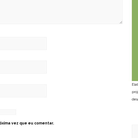
Ela
pro
des
óxima vez que eu comentar.