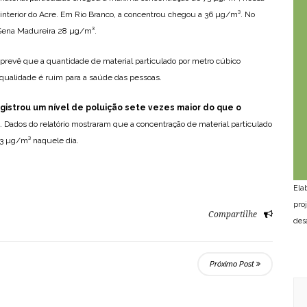
 interior do Acre. Em Rio Branco, a concentrou chegou a 36 µg/m³. No
Sena Madureira 28 µg/m³.
revê que a quantidade de material particulado por metro cúbico
 qualidade é ruim para a saúde das pessoas.
egistrou um nível de poluição sete vezes maior do que o
. Dados do relatório mostraram que a concentração de material particulado
3 µg/m³ naquele dia.
Ela
pro
Compartilhe
des
Próximo Post