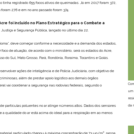
 tinha registrado 655 focos ativos de queimadas. Já em 2017 foram 372,
 foram 276 e em no ano passado foram 374.
Acre foi incluído no Plano Estratégico para o Combate a
a Justiça e Segurança Pública, lançado no último dia 22.
Bioma”, deve começar conforme a necessidade e a demanda dos estados,
foco de atuação, de acordo com o ministério, será os estados do Acre,
 do Sul, Mato Grosso, Pará, Rondônia, Roraima, Tocantins e Goiás.
senvolver ações de inteligência e de Polícia Judiciária, com objetivo de
 criminosas, além de prestar apoio logístico aos demais órgãos
Com
deral vai coordenar a segurança nas rodovias federais, segundo o
um 
res
da n
de partículas poluentes no ar atinge números altos. Dados dos sensores
a qualidade do ar está acima do ideal para a respiração em ao menos
e material particulado chegou à máxima concentração de 73 µg/m³, nessa