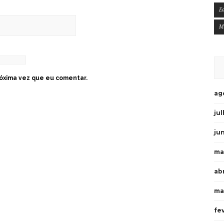
E
M
óxima vez que eu comentar.
ag
ju
ju
ma
ab
ma
fe