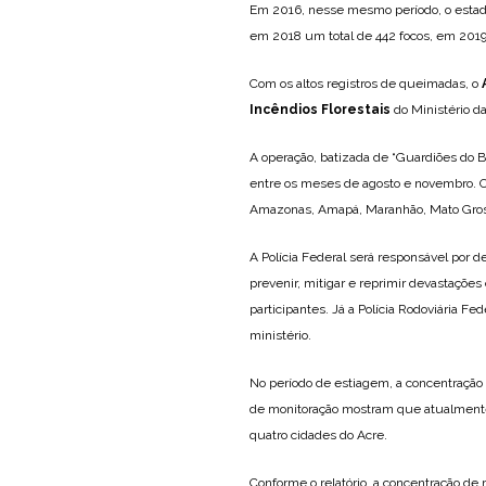
Em 2016, nesse mesmo período, o estado
em 2018 um total de 442 focos, em 2019
Com os altos registros de queimadas, o
Incêndios Florestais
do Ministério d
A operação, batizada de “Guardiões do 
entre os meses de agosto e novembro. O 
Amazonas, Amapá, Maranhão, Mato Grosso
A Polícia Federal será responsável por de
prevenir, mitigar e reprimir devastações
participantes. Já a Polícia Rodoviária Fe
ministério.
No período de estiagem, a concentração 
de monitoração mostram que atualmente 
quatro cidades do Acre.
Conforme o relatório, a concentração d