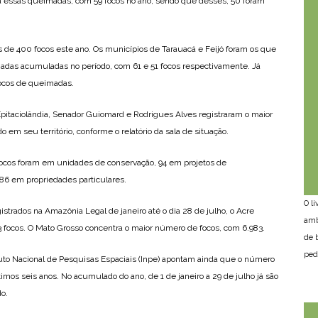
ra essas queimadas, com 59 focos no ano, sendo que desses, 50 foram
s de 400 focos este ano. Os municípios de Tarauacá e Feijó foram os que
das acumuladas no período, com 61 e 51 focos respectivamente. Já
focos de queimadas.
 Epitaciolândia, Senador Guiomard e Rodrigues Alves registraram o maior
em seu território, conforme o relatório da sala de situação.
8 focos foram em unidades de conservação, 94 em projetos de
86 em propriedades particulares.
O l
strados na Amazônia Legal de janeiro até o dia 28 de julho, o Acre
amb
 focos. O Mato Grosso concentra o maior número de focos, com 6.983.
de 
ped
to Nacional de Pesquisas Espaciais (Inpe) apontam ainda que o número
mos seis anos. No acumulado do ano, de 1 de janeiro a 29 de julho já são
o.