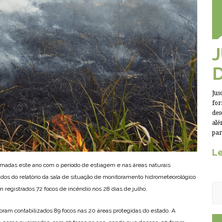
Jus
for
des
alé
par
Le
imadas este ano com o período de estiagem e nas áreas naturais
ados do relatório da sala de situação de monitoramento hidrometeorológico
 registrados 72 focos de incêndio nos 28 dias de julho.
, foram contabilizados 89 focos nas 20 áreas protegidas do estado. A