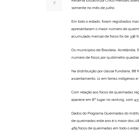
Reserva Extrativista Chico Mendes lide
0
somente no mês de julho.
Em todo o estado, foram registrados mai
apresentaram o maior número de queima
acumulado mensal de focos foi de 338 
Os municípios de Brasileia, Acrelândia,
número de focos por quilômetro quadrado 
Na distribuição por classe fundiária, 8
assentamento, 11 em terras indígenas e 
Com relação aos focos de queimadas regi
aparece em 8º lugar no ranking, com 433
Dados do Programa Queimadas do Institu
de queimadas este ano é o maior dos últi
465 focos de queimadas em todo o estad