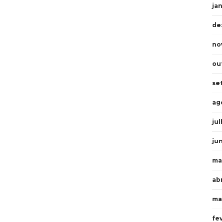
ja
de
no
ou
se
ag
ju
ju
ma
abr
ma
fe