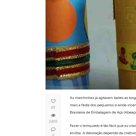
As marchinhas já agitaram bailes ao long
mais a festa dos pequenos e ainda incent
88
Brasileira de Embalagem de Aço (Abeaço)
2406
Fazer o brinquedo é tão fácil que as cr
ervilha. A decoração depende da criativida
0