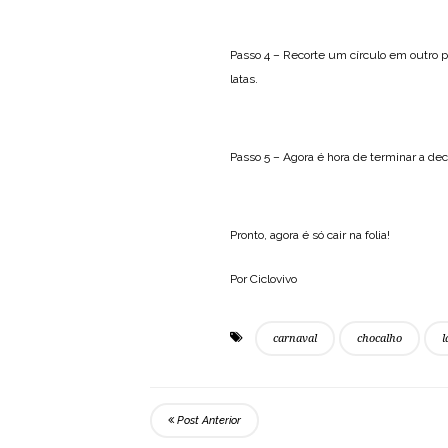
Passo 4 – Recorte um círculo em outro p
latas.
Passo 5 – Agora é hora de terminar a de
Pronto, agora é só cair na folia!
Por Ciclovivo
carnaval
chocalho
l
Post Anterior