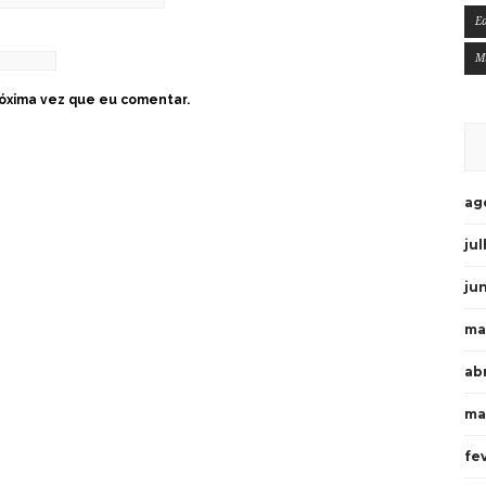
E
M
óxima vez que eu comentar.
ag
ju
ju
ma
ab
ma
fe