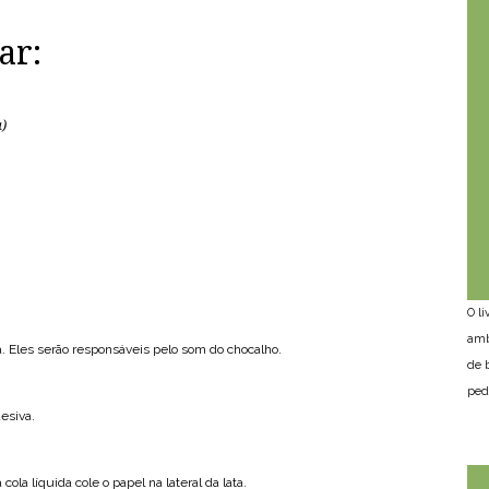
ar:
a)
O l
amb
a. Eles serão responsáveis pelo som do chocalho.
de 
ped
desiva.
la líquida cole o papel na lateral da lata.