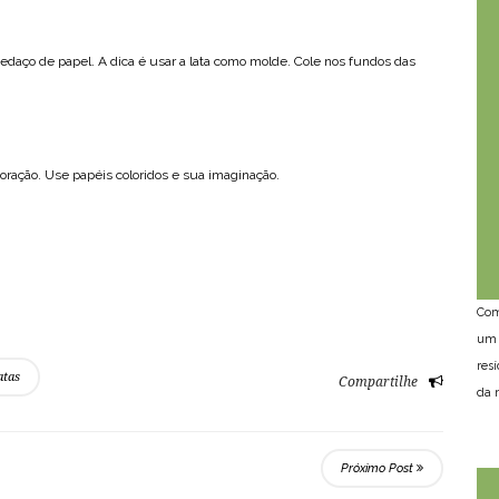
edaço de papel. A dica é usar a lata como molde. Cole nos fundos das
coração. Use papéis coloridos e sua imaginação.
Com
um 
res
atas
Compartilhe
da n
Próximo Post