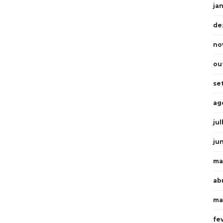
ja
de
no
ou
se
ag
ju
ju
ma
abr
ma
fe