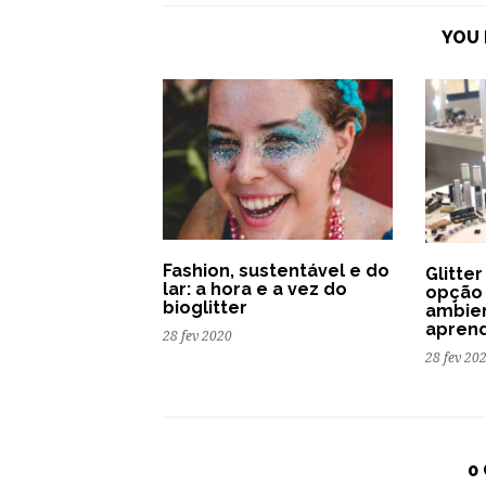
YOU 
Fashion, sustentável e do
Glitte
lar: a hora e a vez do
opção 
bioglitter
ambien
aprend
28 fev 2020
28 fev 20
0