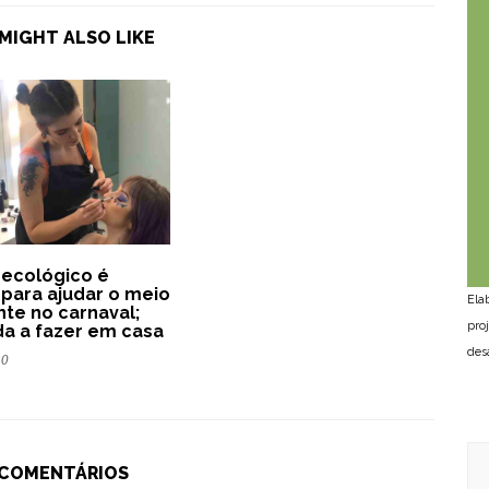
MIGHT ALSO LIKE
r ecológico é
para ajudar o meio
Ela
te no carnaval;
pro
a a fazer em casa
des
20
 COMENTÁRIOS