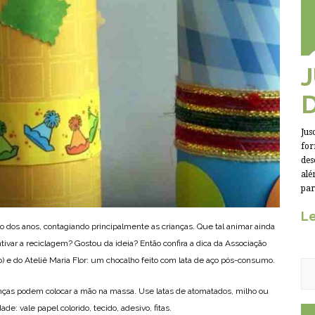
Jus
for
des
alé
par
Le
o dos anos, contagiando principalmente as crianças. Que tal animar ainda
ivar a reciclagem? Gostou da ideia? Então confira a dica da Associação
 e do Ateliê Maria Flor: um chocalho feito com lata de aço pós-consumo.
ianças podem colocar a mão na massa. Use latas de atomatados, milho ou
de: vale papel colorido, tecido, adesivo, fitas.