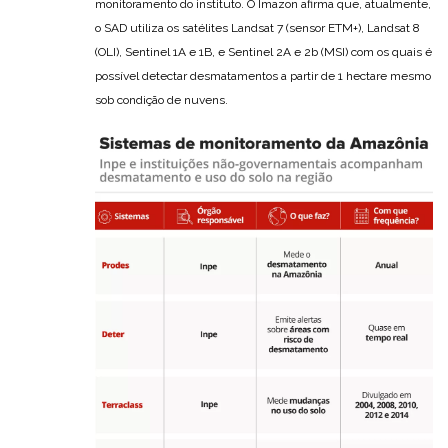
monitoramento do instituto. O Imazon afirma que, atualmente,
o SAD utiliza os satélites Landsat 7 (sensor ETM+), Landsat 8
(OLI), Sentinel 1A e 1B, e Sentinel 2A e 2b (MSI) com os quais é
possível detectar desmatamentos a partir de 1 hectare mesmo
sob condição de nuvens.