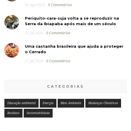
05 ago 2026
0 Comentários
Periquito-cara-suja volta a se reproduzir na
Serra da Ibiapaba após mais de um século
31 jul 2026
0 Comentários
Uma castanha brasileira que ajuda a proteger
o Cerrado
27 jul 2026
0 Comentários
CATEGORIAS
Educação ambiental
Energia
Meio Ambiente
Mudanças Climáticas
Resíduos
Sustentabilidade