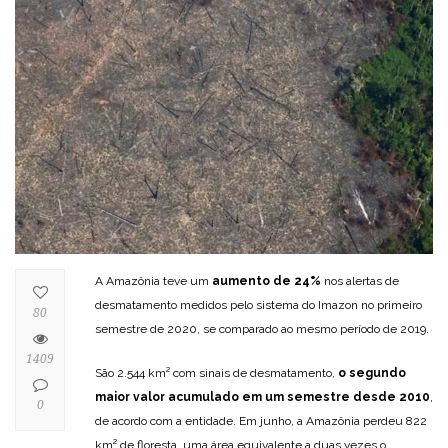
A Amazônia teve um
aumento de 24%
nos alertas de
desmatamento medidos pelo sistema do Imazon no primeiro
80
semestre de 2020, se comparado ao mesmo período de 2019.
1409
São 2.544 km² com sinais de desmatamento,
o segundo
maior valor acumulado em um semestre desde 2010
,
0
de acordo com a entidade. Em junho, a Amazônia perdeu 822
km² de floresta, uma área equivalente a duas vezes o