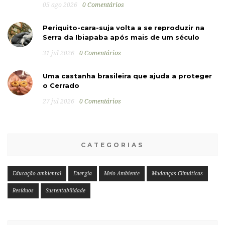
05 ago 2026
0 Comentários
Periquito-cara-suja volta a se reproduzir na
Serra da Ibiapaba após mais de um século
31 jul 2026
0 Comentários
Uma castanha brasileira que ajuda a proteger
o Cerrado
27 jul 2026
0 Comentários
CATEGORIAS
Educação ambiental
Energia
Meio Ambiente
Mudanças Climáticas
Resíduos
Sustentabilidade