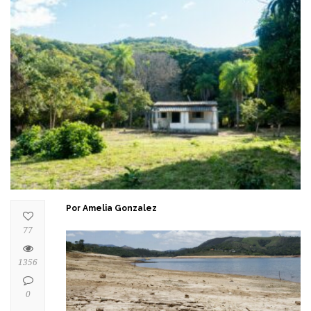
Por Amelia Gonzalez
77
1356
0