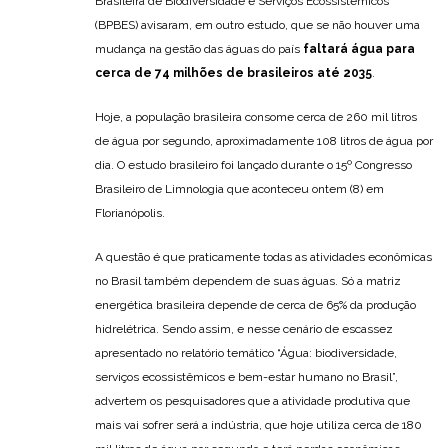
Brasileira de Biodiversidade e Serviços Ecossistêmicos
(BPBES) avisaram, em outro estudo, que se não houver uma
mudança na gestão das águas do país
faltará água para
cerca de 74 milhões de brasileiros até 2035
.
Hoje, a população brasileira consome cerca de 260 mil litros
de água por segundo, aproximadamente 108 litros de água por
dia. O estudo brasileiro foi lançado durante o 15º Congresso
Brasileiro de Limnologia que aconteceu ontem (8) em
Florianópolis.
A questão é que praticamente todas as atividades econômicas
no Brasil também dependem de suas águas. Só a matriz
energética brasileira depende de cerca de 65% da produção
hidrelétrica. Sendo assim, e nesse cenário de escassez
apresentado no relatório temático “Água: biodiversidade,
serviços ecossistêmicos e bem-estar humano no Brasil”,
advertem os pesquisadores que a atividade produtiva que
mais vai sofrer será a indústria, que hoje utiliza cerca de 180