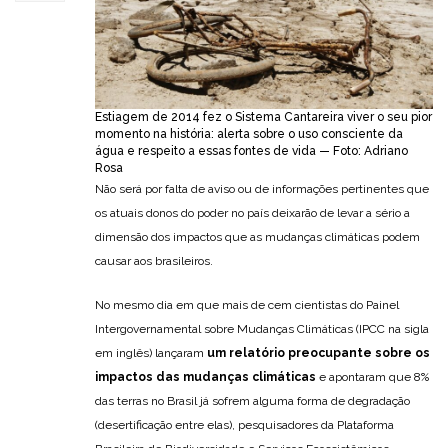
Estiagem de 2014 fez o Sistema Cantareira viver o seu pior
momento na história: alerta sobre o uso consciente da
água e respeito a essas fontes de vida — Foto: Adriano
Rosa
Não será por falta de aviso ou de informações pertinentes que
os atuais donos do poder no país deixarão de levar a sério a
dimensão dos impactos que as mudanças climáticas podem
causar aos brasileiros.
No mesmo dia em que mais de cem cientistas do Painel
Intergovernamental sobre Mudanças Climáticas (IPCC na sigla
em inglês) lançaram
um relatório preocupante sobre os
impactos das mudanças climáticas
e apontaram que 8%
das terras no Brasil já sofrem alguma forma de degradação
(desertificação entre elas), pesquisadores da Plataforma