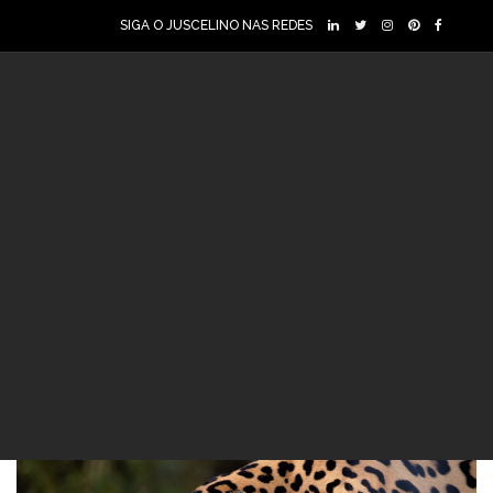
SIGA O JUSCELINO NAS REDES
05 ago 2019
6 sinais de que estamos
enfrentando uma
extinção em massa
Meio Ambiente