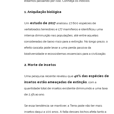
estamos passando por isso. Conheça os indícios:
1. Aniquilação biológica
Um
estudo de 2017
analisou 27.600 espécies de
vertebrados terrestres e 177 mamíferos e identificou uma
intensa diminuição nas populações, até entre aquelas
consideradas de baixo risco para a extinção. No longo prazo, o
efeito cascata pode levar a uma perda passiva da
biodiversidade e ecossistemas essenciais para a civilização.
2. Morte de insetos
Uma pesquisa recente revelou que
40% das espécies de
insetos estão ameaçadas de extinção
, com a
quantidade total de insetos existente diminuindo a uma taxa
de 2,5% ao ano.
Se essa tendência se mantiver, a Terra pode não ter mais
insetos daqui a 100 anos. A falta desses bichos afeta tanto a