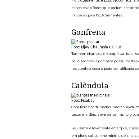
Individualmente, é possível começar a
espécies de flores que podem ser planta
indicadas pela ISLA Sementes.
Gonfrena
Foto: Bijay Chaurasia CC 4.0
Também chamada de perpétua, trata-se d
polinizadores, a gonfrena possui hastes c
resistente à seca e pode ser utilizada co
Calêndula
Foto: Pixabay
Com flores perfumadas, macias, aveludad
vasos e jardins, além de ser muito procu
Seu sabor é levemente amargo e, apesar 
em pleno sol, com no mínimo de 4 horas 