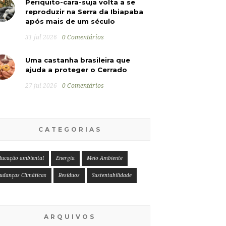
Periquito-cara-suja volta a se
reproduzir na Serra da Ibiapaba
após mais de um século
31 jul 2026
0 Comentários
Uma castanha brasileira que
ajuda a proteger o Cerrado
27 jul 2026
0 Comentários
CATEGORIAS
ducação ambiental
Energia
Meio Ambiente
udanças Climáticas
Resíduos
Sustentabilidade
ARQUIVOS