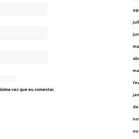
ag
ju
ju
ma
ab
ma
fe
óxima vez que eu comentar.
ja
de
no
ou