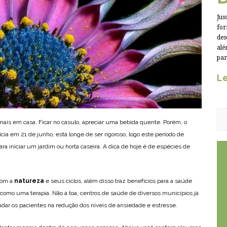
Jus
for
des
alé
par
Le
 mais em casa. Ficar no casulo, apreciar uma bebida quente. Porém, o
nicia em 21 de junho, está longe de ser rigoroso, logo este período de
a iniciar um jardim ou horta caseira. A dica de hoje é de espécies de
 com a
natureza
e seus ciclos, além disso traz benefícios para a saúde
 como uma terapia. Não à toa, centros de saúde de diversos municípios já
dar os pacientes na redução dos níveis de ansiedade e estresse.