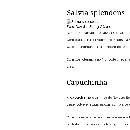
Salvia splendens
Foto: David J. Stang CC 4.0
Também chamada de sálvia escarlate e at
Com pétalas na cor vermelho intenso, a S
vasos e jardineiras, ela também pode se
Com boa tolerância ao frio, pode chegar 
dias.
Capuchinha
A
capuchinha
é um tipo de flor que fl
desenvolve em lugares com sombra parc
Com coloração amarela, creme e vermelh
perfeita para diversos pratos, agregando 