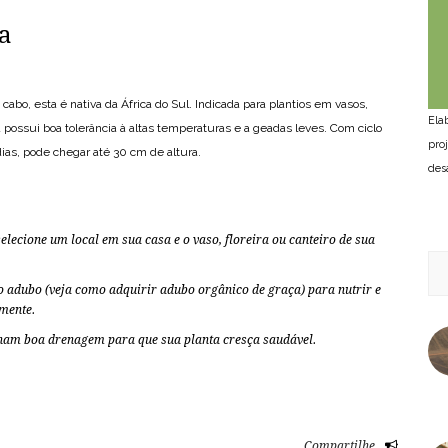
a
o, esta é nativa da África do Sul. Indicada para plantios em vasos,
Ela
na possui boa tolerância à altas temperaturas e a geadas leves. Com ciclo
pro
ias, pode chegar até 30 cm de altura.
des
selecione um local em sua casa e o vaso, floreira ou canteiro de sua
 o adubo (veja como adquirir
adubo orgânico de graça
) para nutrir e
mente.
nham boa drenagem para que sua planta cresça saudável.
Compartilhe