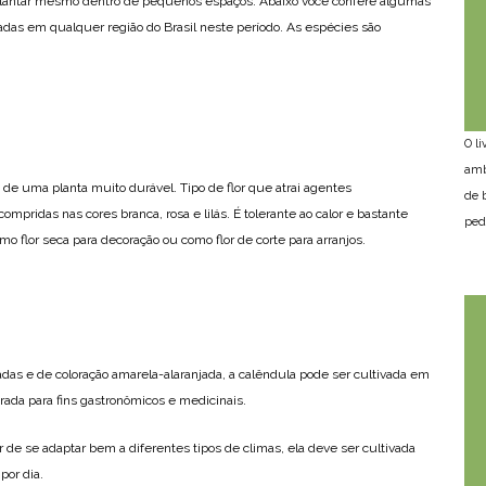
 plantar mesmo dentro de pequenos espaços. Abaixo você confere algumas
das em qualquer região do Brasil neste período. As espécies são
O l
amb
e uma planta muito durável. Tipo de flor que atrai agentes
de 
ompridas nas cores branca, rosa e lilás. É tolerante ao calor e bastante
ped
mo flor seca para decoração ou como flor de corte para arranjos.
as e de coloração amarela-alaranjada, a calêndula pode ser cultivada em
rada para fins gastronômicos e medicinais.
de se adaptar bem a diferentes tipos de climas, ela deve ser cultivada
por dia.