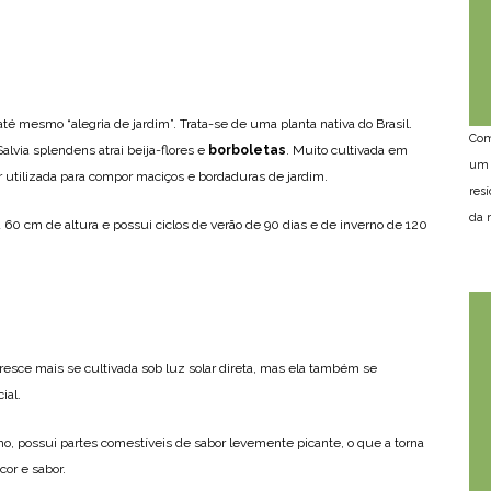
é mesmo “alegria de jardim”. Trata-se de uma planta nativa do Brasil.
Com
alvia splendens atrai beija-flores e
borboletas
. Muito cultivada em
um 
r utilizada para compor maciços e bordaduras de jardim.
res
da n
a 60 cm de altura e possui ciclos de verão de 90 dias e de inverno de 120
oresce mais se cultivada sob luz solar direta, mas ela também se
ial.
o, possui partes comestíveis de sabor levemente picante, o que a torna
cor e sabor.