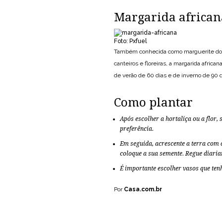
Margarida african
Foto: Pxfuel
Também conhecida como marguerite do cab
canteiros e floreiras, a margarida africa
de verão de 60 dias e de inverno de 90 d
Como plantar
Após escolher a hortaliça ou a flor, 
preferência.
Em seguida, acrescente a terra com
coloque a sua semente. Regue diaria
É importante escolher vasos que te
Por
Casa.com.br