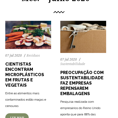
07 jul 2020
Resíduos
07 jul 2020
CIENTISTAS
Sustentabilidade
ENCONTRAM
PREOCUPAÇÃO COM
MICROPLÁSTICOS
SUSTENTABILIDADE
EM FRUTAS E
FAZ EMPRESAS
VEGETAIS
REPENSAREM
EMBALAGENS
Entre ao alimentos mais
contaminados estão maças e
Pesquisa realizada com
64
1199
0
cenouras
empresários do Reino Unido
aponta que para 68% das
LER MAIS