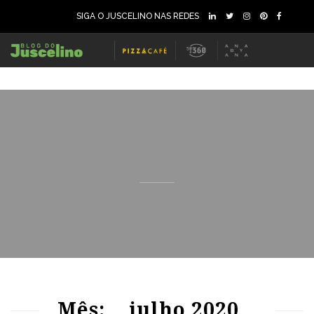
SIGA O JUSCELINO NAS REDES
69
1235
0
69
1133
0
Mês:
julho 2020