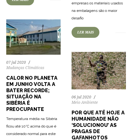
empresas os materiais usados
na embalagens são o maior
87
1959
0
desafio
LER MAIS
07 jul 2020
Mudanças Climáticas
CALOR NO PLANETA
EM JUNHO VOLTA A
BATER RECORDE;
SITUAÇÃO NA
06 jul 2020
SIBÉRIA É
Meio Ambiente
PREOCUPANTE
POR QUE ATÉ HOJE A
HUMANIDADE NÃO
Temperatura média na Sibéria
‘SOLUCIONOU’ AS
ficou até 10°C acima do que é
PRAGAS DE
considerado normal para este
GAFANHOTOS
73
1402
0