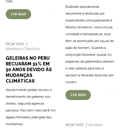
mês.
Explosão populacional
recorrente é atribuída por
LER MAIS
especialistas principalmente a
fatores climáticos, como chuva,
umidade e temperatura, que
têm se acentuado por causa da
06 jul 2020
ação do homem. Quando a
Mudanças Climáticas
conjunção favorece, quase 20
GELEIRAS NO PERU
espécies de gafanhotos deixam
RECUARAM 51% EM
a vida solitária para trás e
50 ANOS DEVIDO ÀS
MUDANÇAS
passam a devastar lavouras em
71
1242
0
CLIMÁTICAS
nuvem.
Aquecimento global causou o
LER MAIS
derretimento de geleiras nos
Andes, segundo agência
peruana. País tem mais de 8 mil
lagoas formadas pelo gelo das
montanhas.
06 jul 2020
Resíduos