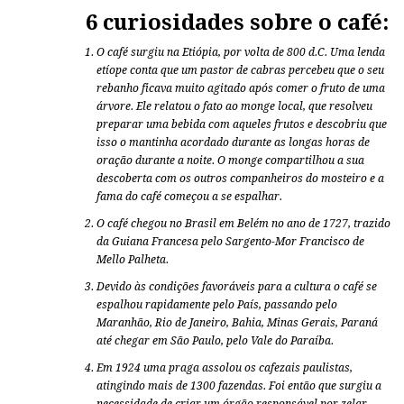
6 curiosidades sobre o café:
O café surgiu na Etiópia, por volta de 800 d.C. Uma lenda
etíope conta que um pastor de cabras percebeu que o seu
rebanho ficava muito agitado após comer o fruto de uma
árvore. Ele relatou o fato ao monge local, que resolveu
preparar uma bebida com aqueles frutos e descobriu que
isso o mantinha acordado durante as longas horas de
oração durante a noite. O monge compartilhou a sua
descoberta com os outros companheiros do mosteiro e a
fama do café começou a se espalhar.
O café chegou no Brasil em Belém no ano de 1727, trazido
da Guiana Francesa pelo Sargento-Mor Francisco de
Mello Palheta.
Devido às condições favoráveis para a cultura o café se
espalhou rapidamente pelo País, passando pelo
Maranhão, Rio de Janeiro, Bahia, Minas Gerais, Paraná
até chegar em São Paulo, pelo Vale do Paraíba.
Em 1924 uma praga assolou os cafezais paulistas,
atingindo mais de 1300 fazendas. Foi então que surgiu a
necessidade de criar um órgão responsável por zelar