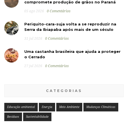
compromete produção de grãos no Paraná
05 ago 2026
0 Comentários
Periquito-cara-suja volta a se reproduzir na
Serra da Ibiapaba após mais de um século
31 jul 2026
0 Comentários
Uma castanha brasileira que ajuda a proteger
o Cerrado
27 jul 2026
0 Comentários
CATEGORIAS
Educação ambiental
Energia
Meio Ambiente
Mudanças Climáticas
Resíduos
Sustentabilidade