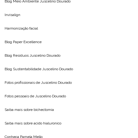
Blog Meio Ambiente
Juscelino Dourado
Invisalign
Harmonização facial
Blog
Paper Excellence
Blog Resíduos
Juscelino Dourado
Blog Sustentabilidade
Juscelino Dourado
Fotos profissionais de
Juscelino Dourado
Fotos pessoais de
Juscelino Dourado
Saiba mais sobre
bichectomia
Saiba mais sobre
acido hialuronico
Conheça
Pamela Mello