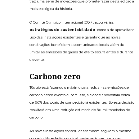
traz uma série de inovações que promete fazer desta edição a
mais ecológica da história.
O Comitê Olímpico Internacional (COI) traçou várias
estratégias de sustentabilidade
, como a de aproveitar o
uso das instalações existentes e garantir que as novas
construções beneficiem as comunidades locais, além de
limitar as emissões de gases de efeito estufa antes e durante
o evento.
Carbono zero
Tóquio está fazendo o máximo para reduzir as emissões de
carbono neste evento e, para isso, a cidade aproveitará cerca
de 60% dos locais de competição já existentes. Só esta decisão
resultará em uma redução estimada de 80 mil toneladas de
carbono.
As novas instalações construídas também seguem o mesmo
conceito. No estádio principal, onde serão realizadas as