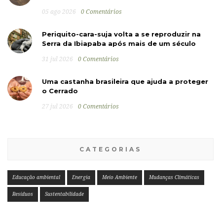
05 ago 2026
0 Comentários
Periquito-cara-suja volta a se reproduzir na
Serra da Ibiapaba após mais de um século
31 jul 2026
0 Comentários
Uma castanha brasileira que ajuda a proteger
o Cerrado
27 jul 2026
0 Comentários
CATEGORIAS
Educação ambiental
Energia
Meio Ambiente
Mudanças Climáticas
Resíduos
Sustentabilidade