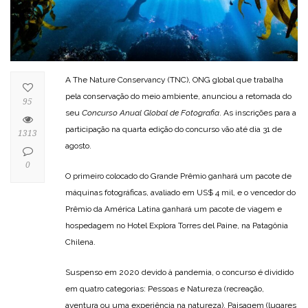
A The Nature Conservancy (TNC), ONG global que trabalha
pela conservação do meio ambiente, anunciou a retomada do
95
seu
Concurso Anual Global de Fotografia
. As inscrições para a
participação na quarta edição do concurso vão até dia 31 de
1313
agosto.
0
O primeiro colocado do Grande Prêmio ganhará um pacote de
máquinas fotográficas, avaliado em US$ 4 mil, e o vencedor do
Prêmio da América Latina ganhará um pacote de viagem e
hospedagem no Hotel Explora Torres del Paine, na Patagônia
Chilena.
Suspenso em 2020 devido à pandemia, o concurso é dividido
em quatro categorias: Pessoas e Natureza (recreação,
aventura ou uma experiência na natureza), Paisagem (lugares