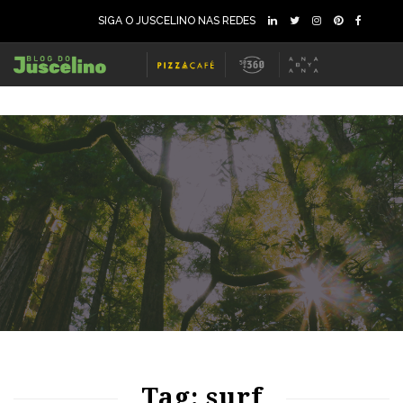
SIGA O JUSCELINO NAS REDES
69
1415
0
60
1430
0
Tag: surf