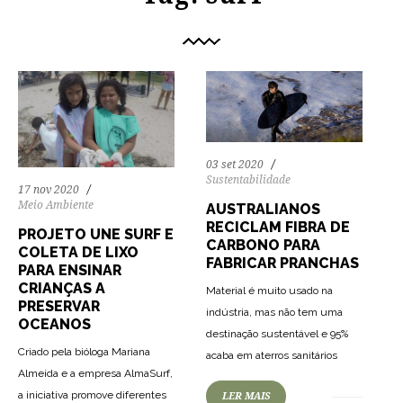
03 set 2020
Sustentabilidade
17 nov 2020
Meio Ambiente
AUSTRALIANOS
RECICLAM FIBRA DE
PROJETO UNE SURF E
CARBONO PARA
COLETA DE LIXO
FABRICAR PRANCHAS
PARA ENSINAR
CRIANÇAS A
Material é muito usado na
PRESERVAR
indústria, mas não tem uma
OCEANOS
destinação sustentável e 95%
Criado pela bióloga Mariana
acaba em aterros sanitários
Almeida e a empresa AlmaSurf,
a iniciativa promove diferentes
LER MAIS