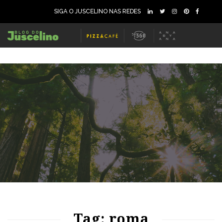
SIGA O JUSCELINO NAS REDES
68
1472
0
69
3109
0
Tag: roma