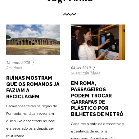
15 maio 2020
Resíduos
04 set 2019
Sustentabilidade
RUÍNAS MOSTRAM
EM ROMA,
QUE OS ROMANOS JÁ
PASSAGEIROS
FAZIAM A
PODEM TROCAR
RECICLAGEM
GARRAFAS DE
Escavações feitas na região de
PLÁSTICO POR
Pompeia, na Itália, revelaram
BILHETES DE METRÔ
que o lixo encontrado no local
Cada recipiente dá desconto de
era separado para depois ser
5 centavos de euro na
74
1325
0
reutilizado
passagem: 60 mil garrafas