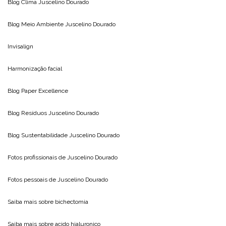
Blog Clima
Juscelino Dourado
Blog Meio Ambiente
Juscelino Dourado
Invisalign
Harmonização facial
Blog
Paper Excellence
Blog Resíduos
Juscelino Dourado
Blog Sustentabilidade
Juscelino Dourado
Fotos profissionais de
Juscelino Dourado
Fotos pessoais de
Juscelino Dourado
Saiba mais sobre
bichectomia
Saiba mais sobre
acido hialuronico