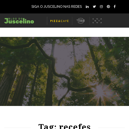
SIGA O JUSCELINO NAS REDES
79
1292
0
Tag: recefes