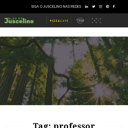
SIGA O JUSCELINO NAS REDES
68
1435
0
Tag: professor