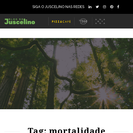
SIGA O JUSCELINO NAS REDES
72
1376
0
Tag: mortalidade