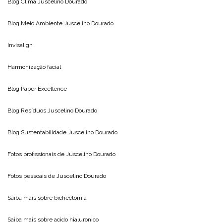
Blog Clima
Juscelino Dourado
Blog Meio Ambiente
Juscelino Dourado
Invisalign
Harmonização facial
Blog
Paper Excellence
Blog Resíduos
Juscelino Dourado
Blog Sustentabilidade
Juscelino Dourado
Fotos profissionais de
Juscelino Dourado
Fotos pessoais de
Juscelino Dourado
Saiba mais sobre
bichectomia
Saiba mais sobre
acido hialuronico