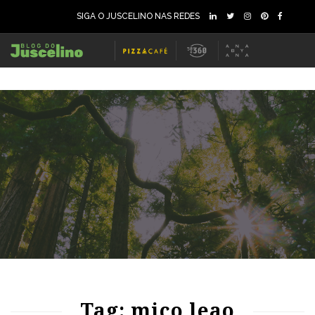
SIGA O JUSCELINO NAS REDES
88
3538
0
Tag: mico leao