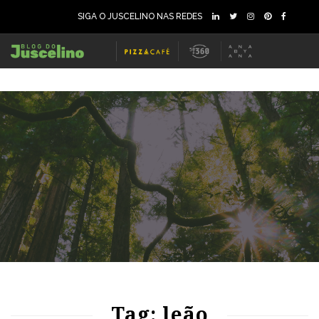
SIGA O JUSCELINO NAS REDES
86
1504
0
Tag: leão