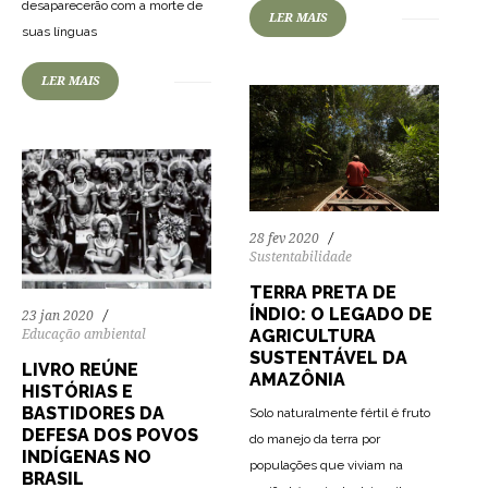
desaparecerão com a morte de
LER MAIS
69
2308
0
suas línguas
LER MAIS
28 fev 2020
Sustentabilidade
TERRA PRETA DE
ÍNDIO: O LEGADO DE
23 jan 2020
AGRICULTURA
Educação ambiental
SUSTENTÁVEL DA
LIVRO REÚNE
AMAZÔNIA
HISTÓRIAS E
BASTIDORES DA
Solo naturalmente fértil é fruto
DEFESA DOS POVOS
do manejo da terra por
INDÍGENAS NO
populações que viviam na
BRASIL