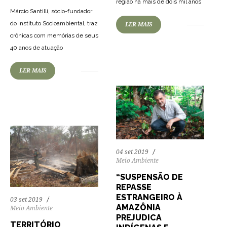
região há mais de dois mil anos
Márcio Santilli, sócio-fundador
do Instituto Socioambiental, traz
LER MAIS
54
1241
0
crônicas com memórias de seus
40 anos de atuação
64
1374
0
LER MAIS
04 set 2019
Meio Ambiente
“SUSPENSÃO DE
REPASSE
ESTRANGEIRO À
03 set 2019
AMAZÔNIA
Meio Ambiente
PREJUDICA
TERRITÓRIO