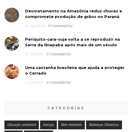
Desmatamento na Amazônia reduz chuvas e
compromete produção de grãos no Paraná
05 ago 2026
0 Comentários
Periquito-cara-suja volta a se reproduzir na
Serra da Ibiapaba após mais de um século
31 jul 2026
0 Comentários
Uma castanha brasileira que ajuda a proteger
o Cerrado
27 jul 2026
0 Comentários
CATEGORIAS
Educação ambiental
Energia
Meio Ambiente
Mudanças Climáticas