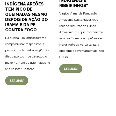
INDÍGENAS E
INDÍGENA AREÕES
RIBEIRINHOS”
TEM PICO DE
Virgilio Viana, da Fundação
QUEIMADAS MESMO
DEPOIS DE AÇÃO DO
Amazônia Sustentável, que
IBAMA E DA PF
recebe recursos do Fundo
CONTRA FOGO
Amazônia, diz que mecanismo
Na quarta (28), órgãos foram a
valoriza “floresta em pé” e que
campo buscar responsáveis
maior parte da verba vai para
pelos focos. No sábado (31), três
programas governamentais, não
dias depois, o Inpe detectou o
ONGs
maior número de queimadas no
LER MAIS
ano no local: 46 focos.
LER MAIS