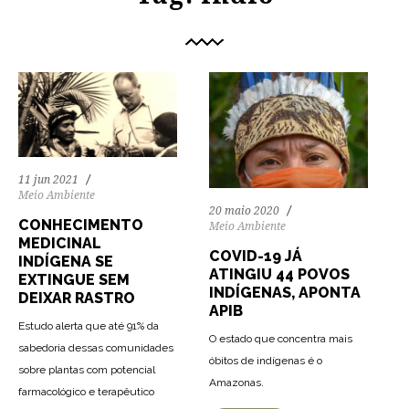
11 jun 2021
Meio Ambiente
20 maio 2020
CONHECIMENTO
Meio Ambiente
MEDICINAL
COVID-19 JÁ
INDÍGENA SE
ATINGIU 44 POVOS
EXTINGUE SEM
INDÍGENAS, APONTA
DEIXAR RASTRO
APIB
Estudo alerta que até 91% da
O estado que concentra mais
sabedoria dessas comunidades
óbitos de indígenas é o
sobre plantas com potencial
93
1756
0
Amazonas.
farmacológico e terapêutico