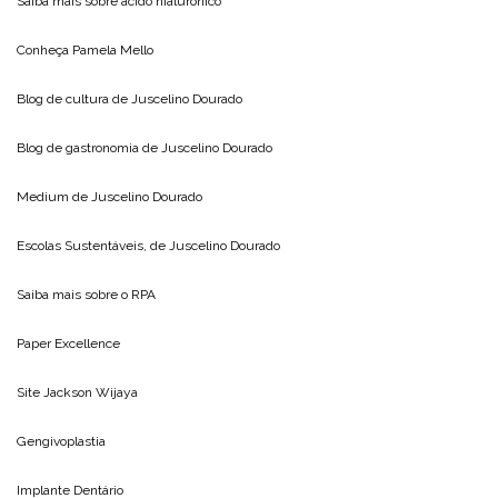
Saiba mais sobre
acido hialuronico
Conheça
Pamela Mello
Blog de cultura de
Juscelino Dourado
Blog de gastronomia de
Juscelino Dourado
Medium de
Juscelino Dourado
Escolas Sustentáveis, de
Juscelino Dourado
Saiba mais sobre o
RPA
Paper Excellence
Site
Jackson Wijaya
Gengivoplastia
Implante Dentário