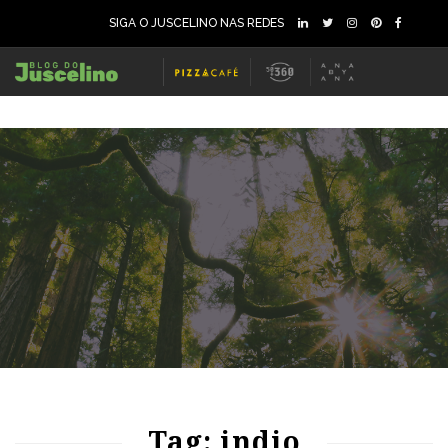
SIGA O JUSCELINO NAS REDES
81
1338
0
67
1087
0
Tag: indio