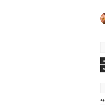
E
M
ag