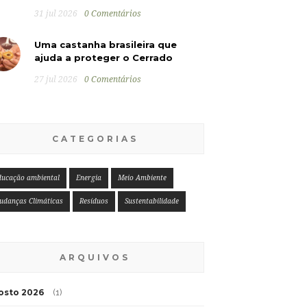
31 jul 2026
0 Comentários
Uma castanha brasileira que
ajuda a proteger o Cerrado
27 jul 2026
0 Comentários
CATEGORIAS
ducação ambiental
Energia
Meio Ambiente
udanças Climáticas
Resíduos
Sustentabilidade
ARQUIVOS
osto 2026
(1)