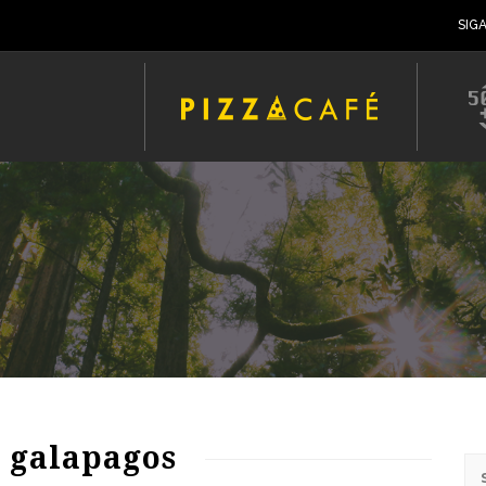
SIG
: galapagos