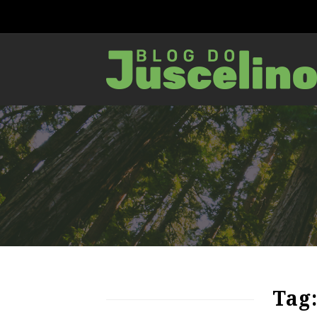
69
1913
0
Tag