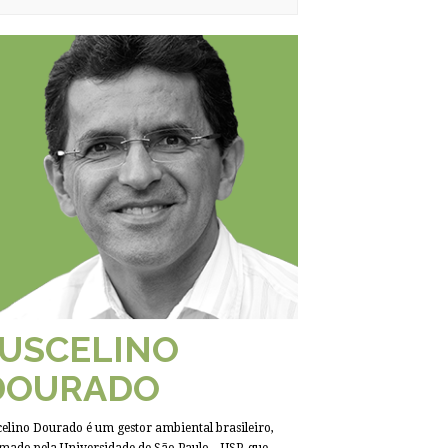
JUSCELINO
DOURADO
celino Dourado é um gestor ambiental brasileiro,