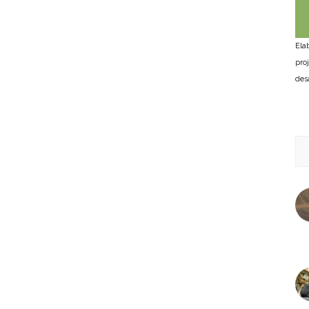
Ela
pro
des