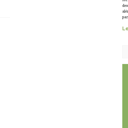
for
des
alé
par
Le