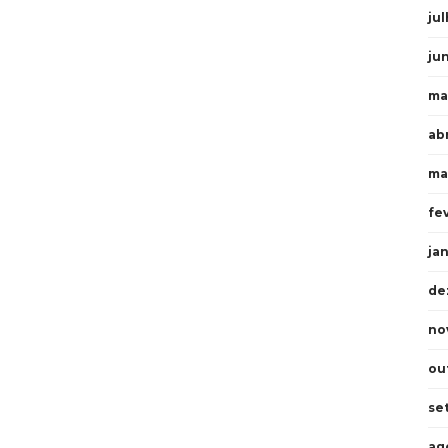
ju
ju
ma
ab
ma
fe
ja
de
no
ou
se
ag