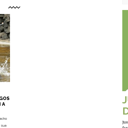
AGOS
 A
macho
Jus
 sua