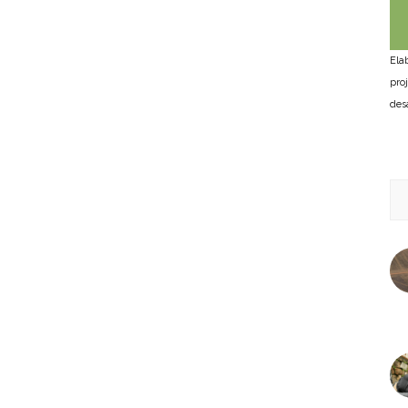
Ela
pro
des