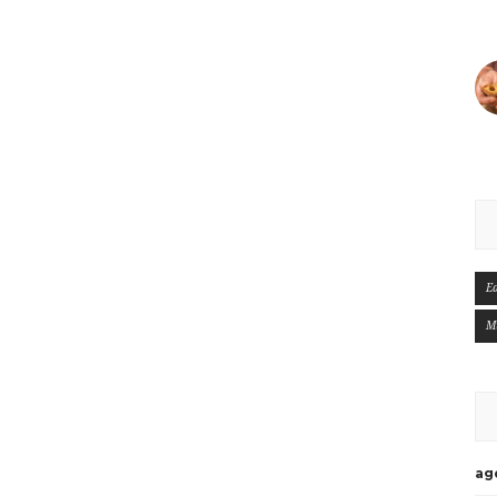
E
M
ag