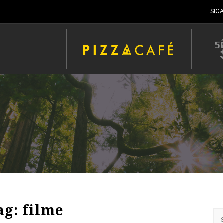
SIG
57
1285
0
ag: filme