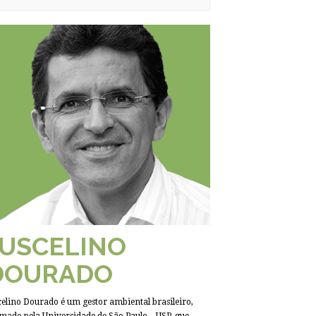
JUSCELINO
DOURADO
celino Dourado é um gestor ambiental brasileiro,