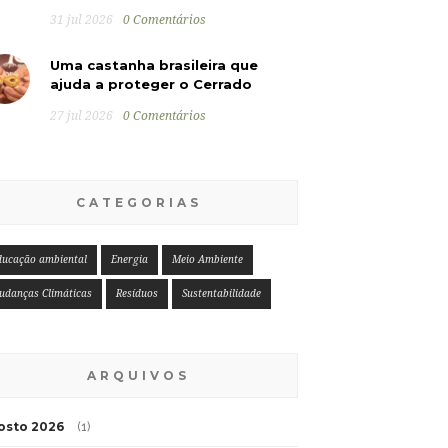
31 jul 2026
0 Comentários
Uma castanha brasileira que
ajuda a proteger o Cerrado
27 jul 2026
0 Comentários
CATEGORIAS
ducação ambiental
Energia
Meio Ambiente
udanças Climáticas
Resíduos
Sustentabilidade
ARQUIVOS
osto 2026
(1)