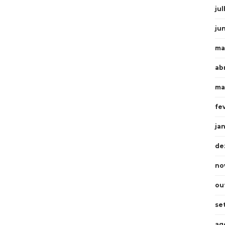
ju
ju
ma
ab
ma
fe
ja
de
no
ou
se
ag