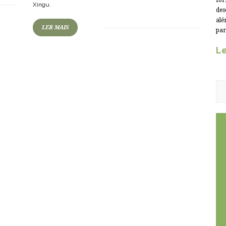
for
Xingu.
des
alé
LER MAIS
par
Le