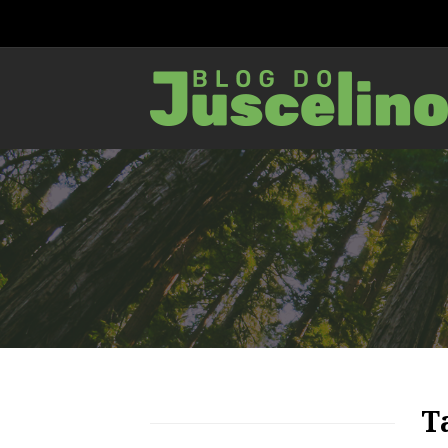
78
1563
0
T