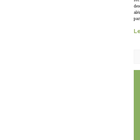
for
des
alé
par
Le