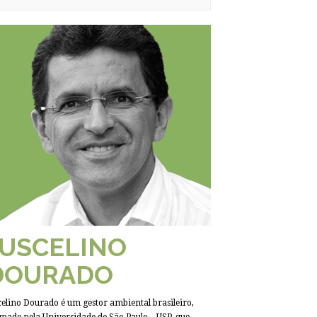
JUSCELINO
DOURADO
celino Dourado é um gestor ambiental brasileiro,