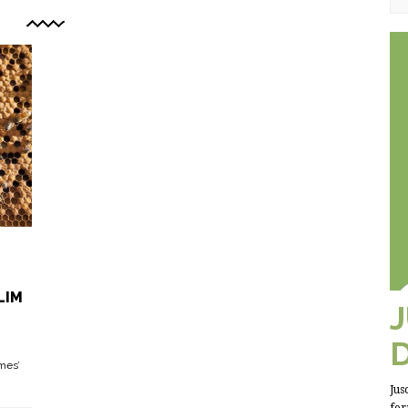
LIM
mes’
Jus