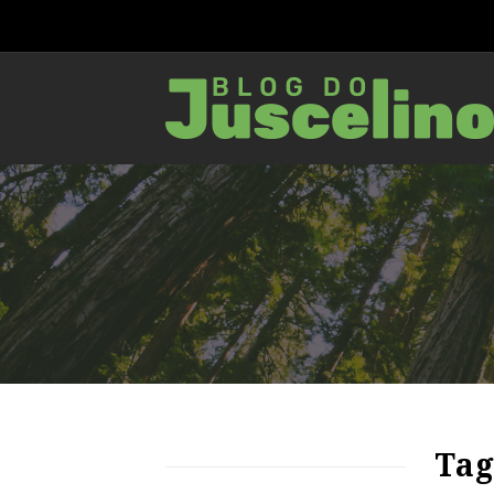
79
2692
0
Tag