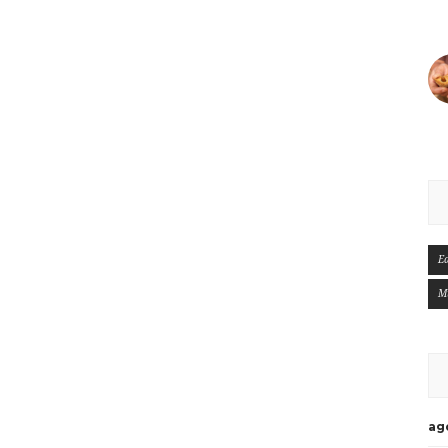
E
M
ag