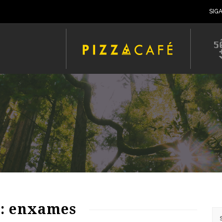
SIG
: enxames