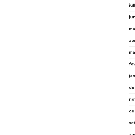
ju
ju
ma
ab
ma
fe
ja
de
no
ou
se
ag