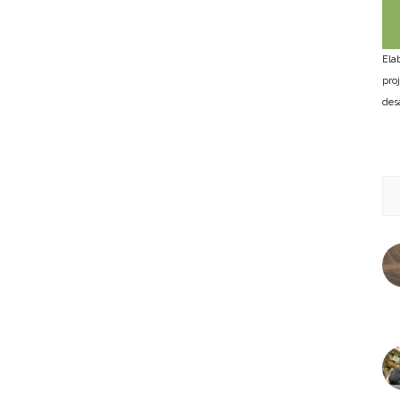
Ela
pro
des