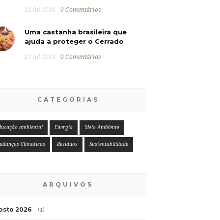
31 jul 2026
0 Comentários
Uma castanha brasileira que
ajuda a proteger o Cerrado
27 jul 2026
0 Comentários
CATEGORIAS
ducação ambiental
Energia
Meio Ambiente
udanças Climáticas
Resíduos
Sustentabilidade
ARQUIVOS
osto 2026
(1)