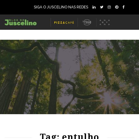
SIGA O JUSCELINO NAS REDES
77
1107
0
Tag: entulho