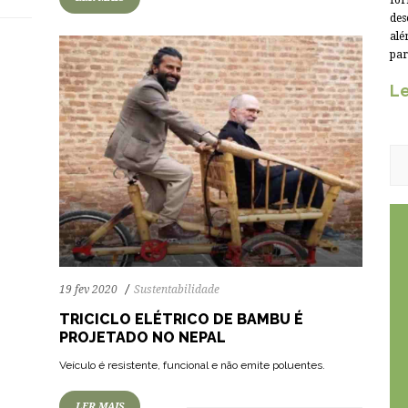
for
des
alé
par
Le
19 fev 2020
Sustentabilidade
TRICICLO ELÉTRICO DE BAMBU É
PROJETADO NO NEPAL
Veículo é resistente, funcional e não emite poluentes.
LER MAIS