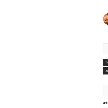
E
M
ag