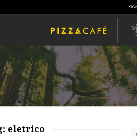
SIG
67
1146
0
: eletrico