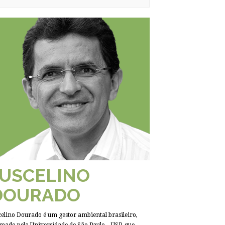
JUSCELINO
DOURADO
celino Dourado é um gestor ambiental brasileiro,