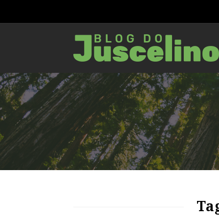
67
1185
0
Tag