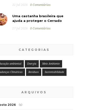
31 jul 2026
0 Comentários
Uma castanha brasileira que
ajuda a proteger o Cerrado
27 jul 2026
0 Comentários
CATEGORIAS
ducação ambiental
Energia
Meio Ambiente
udanças Climáticas
Resíduos
Sustentabilidade
ARQUIVOS
osto 2026
(1)