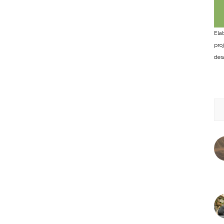
Ela
pro
des