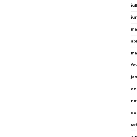
ju
ju
ma
ab
ma
fe
ja
de
no
ou
se
ag