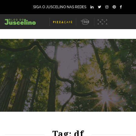
SIGA O JUSCELINO NAS REDES
55
1124
0
Tag: df