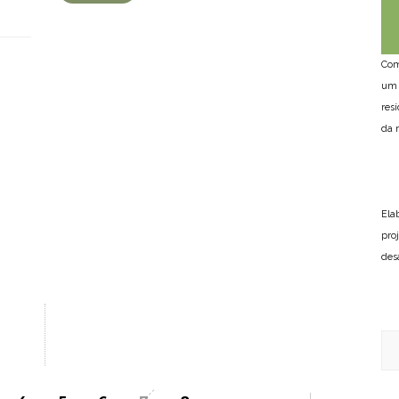
Com
um 
res
da n
Ela
pro
des