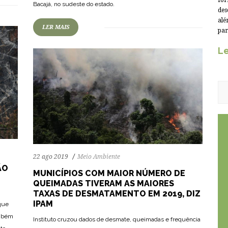
for
Bacajá, no sudeste do estado.
des
alé
LER MAIS
par
Le
22 ago 2019
Meio Ambiente
ÃO
MUNICÍPIOS COM MAIOR NÚMERO DE
QUEIMADAS TIVERAM AS MAIORES
TAXAS DE DESMATAMENTO EM 2019, DIZ
IPAM
 que
ambém
Instituto cruzou dados de desmate, queimadas e frequência