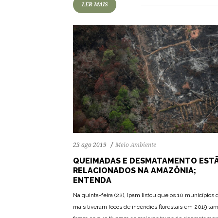
LER MAIS
23 ago 2019
Meio Ambiente
QUEIMADAS E DESMATAMENTO EST
RELACIONADOS NA AMAZÔNIA;
ENTENDA
Na quinta-feira (22), Ipam listou que os 10 municípios
75
1615
0
mais tiveram focos de incêndios florestais em 2019 t