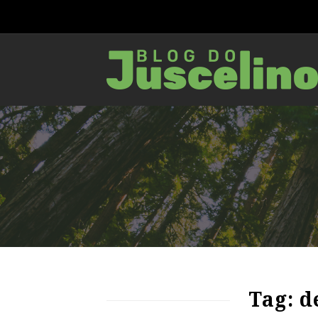
61
1583
0
Tag: 