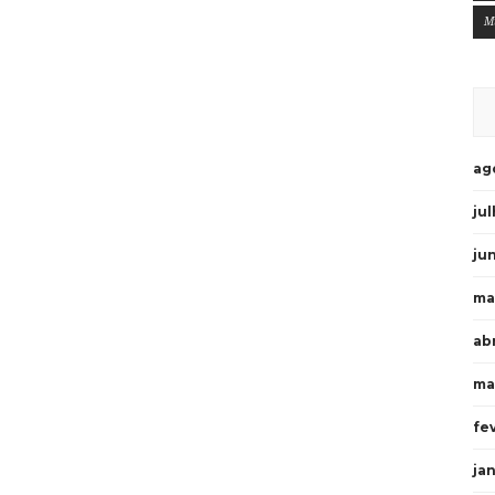
M
ag
ju
ju
ma
ab
ma
fe
ja