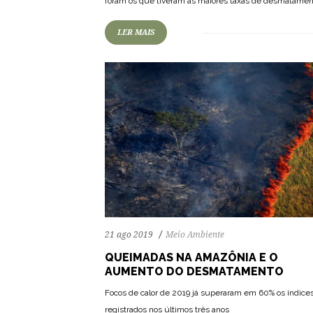
foram os que tiveram as maiores taxas de desmatamen
LER MAIS
21 ago 2019
Meio Ambiente
QUEIMADAS NA AMAZÔNIA E O
AUMENTO DO DESMATAMENTO
Focos de calor de 2019 já superaram em 60% os índice
registrados nos últimos três anos