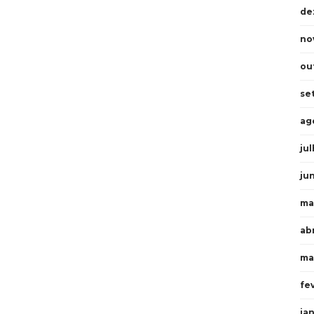
de
no
ou
se
ag
ju
ju
ma
abr
ma
fe
ja