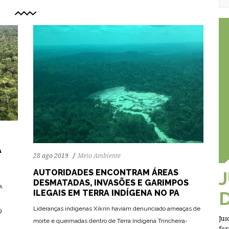
A
28 ago 2019
Meio Ambiente
AUTORIDADES ENCONTRAM ÁREAS
DESMATADAS, INVASÕES E GARIMPOS
a,
ILEGAIS EM TERRA INDÍGENA NO PA
Lideranças indígenas Xikrin haviam denunciado ameaças de
9
57
1086
0
Jus
morte e queimadas dentro de Terra Indígena Trincheira-