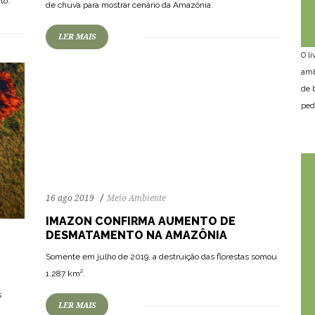
to.
de chuva para mostrar cenário da Amazônia.
LER MAIS
O l
amb
66
1173
0
de 
ped
16 ago 2019
Meio Ambiente
IMAZON CONFIRMA AUMENTO DE
DESMATAMENTO NA AMAZÔNIA
Somente em julho de 2019, a destruição das florestas somou
1.287 km².
s
LER MAIS