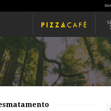
SIG
62
1265
0
desmatamento