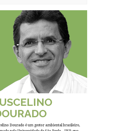
JUSCELINO
DOURADO
celino Dourado é um gestor ambiental brasileiro,