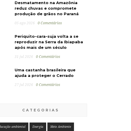
Desmatamento na Amazônia
reduz chuvas e compromete
produção de grãos no Paraná
05 ago 2026
0 Comentários
Periquito-cara-suja volta a se
reproduzir na Serra da Ibiapaba
após mais de um século
31 jul 2026
0 Comentários
Uma castanha brasileira que
ajuda a proteger o Cerrado
27 jul 2026
0 Comentários
CATEGORIAS
ducação ambiental
Energia
Meio Ambiente