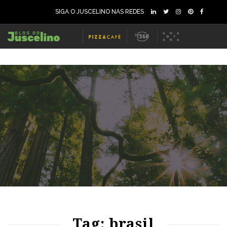
SIGA O JUSCELINO NAS REDES
64
1665
0
59
1217
0
Tag: brasil