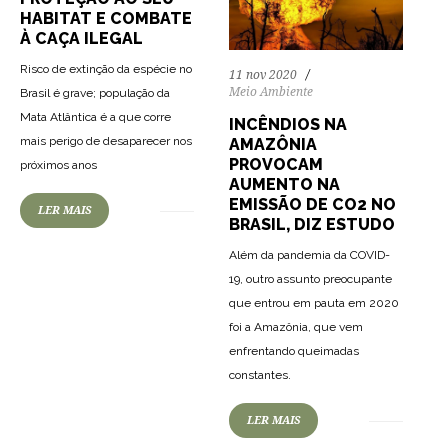
HABITAT E COMBATE
À CAÇA ILEGAL
Risco de extinção da espécie no
11 nov 2020
Meio Ambiente
Brasil é grave; população da
Mata Atlântica é a que corre
INCÊNDIOS NA
mais perigo de desaparecer nos
AMAZÔNIA
PROVOCAM
próximos anos
AUMENTO NA
EMISSÃO DE CO2 NO
LER MAIS
BRASIL, DIZ ESTUDO
Além da pandemia da COVID-
19, outro assunto preocupante
que entrou em pauta em 2020
foi a Amazônia, que vem
enfrentando queimadas
constantes.
LER MAIS