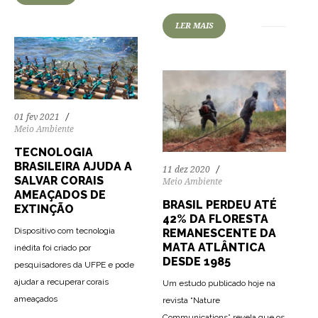
LER MAIS
01 fev 2021
Meio Ambiente
TECNOLOGIA
BRASILEIRA AJUDA A
11 dez 2020
SALVAR CORAIS
Meio Ambiente
AMEAÇADOS DE
BRASIL PERDEU ATÉ
EXTINÇÃO
42% DA FLORESTA
Dispositivo com tecnologia
REMANESCENTE DA
MATA ATLÂNTICA
inédita foi criado por
DESDE 1985
pesquisadores da UFPE e pode
ajudar a recuperar corais
Um estudo publicado hoje na
ameaçados
revista “Nature
Communications” revela que os