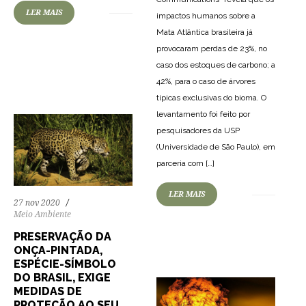
LER MAIS
impactos humanos sobre a
Mata Atlântica brasileira já
83
2443
0
provocaram perdas de 23%, no
caso dos estoques de carbono; a
42%, para o caso de árvores
típicas exclusivas do bioma. O
levantamento foi feito por
pesquisadores da USP
(Universidade de São Paulo), em
parceria com […]
LER MAIS
59
949
0
27 nov 2020
Meio Ambiente
PRESERVAÇÃO DA
ONÇA-PINTADA,
ESPÉCIE-SÍMBOLO
DO BRASIL, EXIGE
MEDIDAS DE
PROTEÇÃO AO SEU