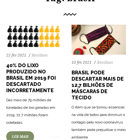
25 fev 2021
Resíduos
10 fev 2021
Resíduos
40% DO LIXO
PRODUZIDO NO
BRASIL PODE
BRASIL EM 2019 FOI
DESCARTAR MAIS DE
DESCARTADO
12,7 BILHÕES DE
INCORRETAMENTE
MÁSCARAS DE
TECIDO
Das mais de 79 milhões de
O item que se tornou essencial
toneladas de lixo geradas em
na vida de todos para diminuir o
2019, 72,7 milhões foram
77
1423
0
contágio pelo novo coronavírus
coletadas.
também pode prejudicar o meio
55
1701
0
LER MAIS
ambiente