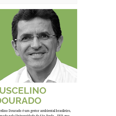
JUSCELINO
DOURADO
celino Dourado é um gestor ambiental brasileiro,