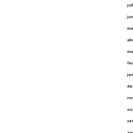
ju
ju
ma
ab
ma
fe
ja
de
no
ou
se
ag