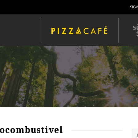
SIG
iocombustivel