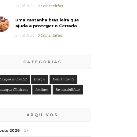
31 jul 2026
0 Comentários
Uma castanha brasileira que
ajuda a proteger o Cerrado
27 jul 2026
0 Comentários
CATEGORIAS
ducação ambiental
Energia
Meio Ambiente
udanças Climáticas
Resíduos
Sustentabilidade
ARQUIVOS
osto 2026
(1)