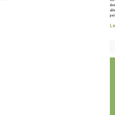
for
des
alé
par
Le