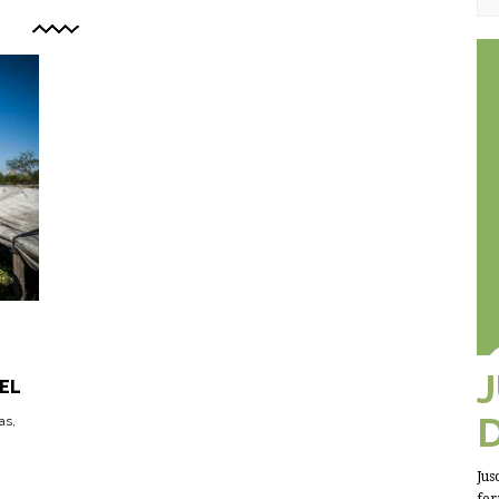
EL
as,
Jus