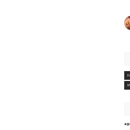
E
M
ag