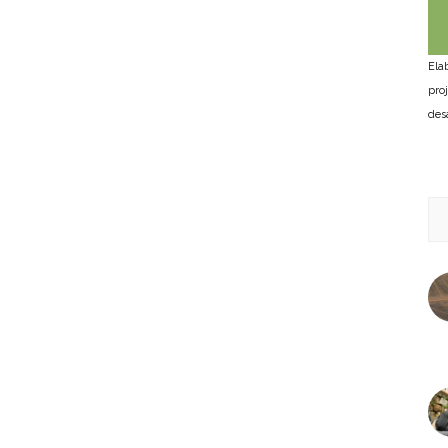
Ela
pro
des