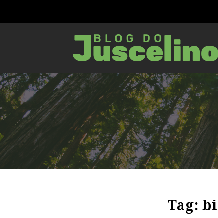
67
1115
0
Tag: b