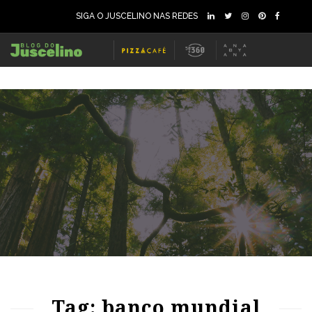
SIGA O JUSCELINO NAS REDES
61
1183
0
Tag: banco mundial