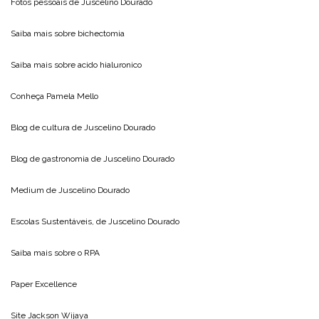
Fotos pessoais de
Juscelino Dourado
Saiba mais sobre
bichectomia
Saiba mais sobre
acido hialuronico
Conheça
Pamela Mello
Blog de cultura de
Juscelino Dourado
Blog de gastronomia de
Juscelino Dourado
Medium de
Juscelino Dourado
Escolas Sustentáveis, de
Juscelino Dourado
Saiba mais sobre o
RPA
Paper Excellence
Site
Jackson Wijaya