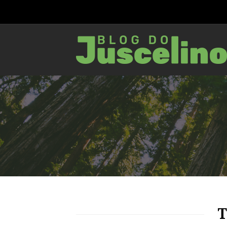
68
1445
0
T