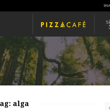
SIG
65
1448
0
ag: alga