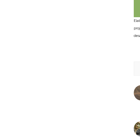
Ela
pro
des