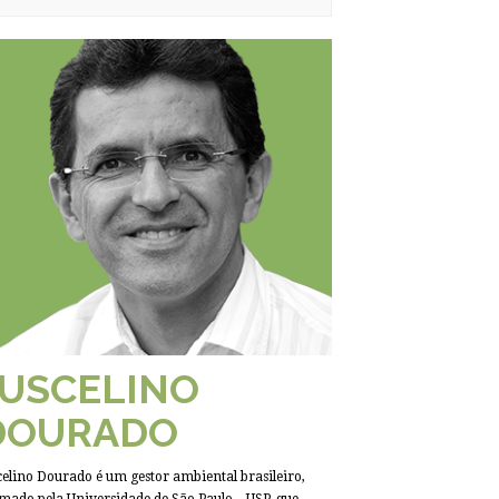
JUSCELINO
DOURADO
celino Dourado é um gestor ambiental brasileiro,