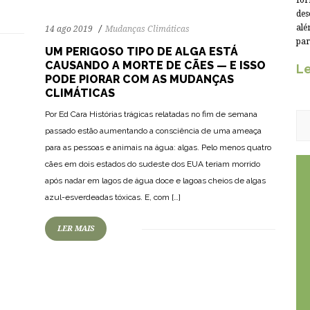
for
des
alé
14 ago 2019
Mudanças Climáticas
par
UM PERIGOSO TIPO DE ALGA ESTÁ
CAUSANDO A MORTE DE CÃES — E ISSO
Le
PODE PIORAR COM AS MUDANÇAS
CLIMÁTICAS
Por Ed Cara Histórias trágicas relatadas no fim de semana
passado estão aumentando a consciência de uma ameaça
para as pessoas e animais na água: algas. Pelo menos quatro
cães em dois estados do sudeste dos EUA teriam morrido
após nadar em lagos de água doce e lagoas cheios de algas
azul-esverdeadas tóxicas. E, com […]
LER MAIS