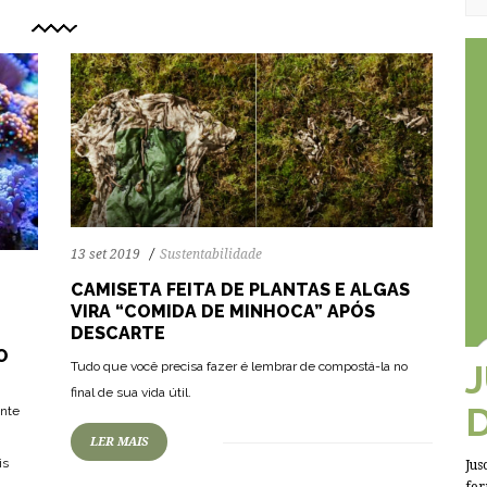
13 set 2019
Sustentabilidade
CAMISETA FEITA DE PLANTAS E ALGAS
VIRA “COMIDA DE MINHOCA” APÓS
DESCARTE
O
65
1299
0
Tudo que você precisa fazer é lembrar de compostá-la no
final de sua vida útil.
ente
LER MAIS
is
Jus