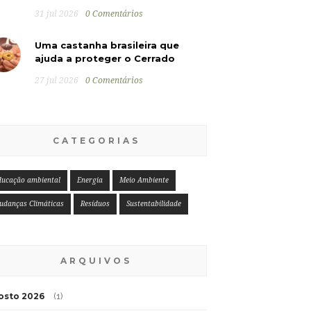
31 jul 2026
0 Comentários
Uma castanha brasileira que
ajuda a proteger o Cerrado
27 jul 2026
0 Comentários
CATEGORIAS
ducação ambiental
Energia
Meio Ambiente
udanças Climáticas
Resíduos
Sustentabilidade
ARQUIVOS
osto 2026
(1)