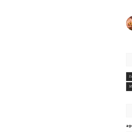
E
M
ag