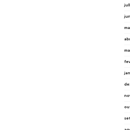
ju
ju
ma
ab
ma
fe
ja
de
no
ou
se
ag