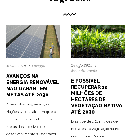
26 ago 2019
30 set 2019
Energia
Meio Ambiente
AVANÇOS NA
É POSSÍVEL
ENERGIA RENOVÁVEL
RECUPERAR 12
NÃO GARANTEM
MILHÕES DE
METAS ATÉ 2030
HECTARES DE
Apesar dos progressos, as
VEGETAÇÃO NATIVA
ATÉ 2030
Nações Unidas alertam que é
preciso mais para atingir as
Brasil perdeu 71 milhões de
metas dos objetivos de
hectares de vegetação nativa
desenvolvimento sustentável.
nos últimos 30 anos.