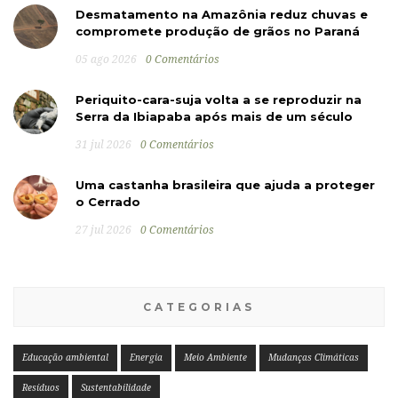
Desmatamento na Amazônia reduz chuvas e
compromete produção de grãos no Paraná
05 ago 2026
0 Comentários
Periquito-cara-suja volta a se reproduzir na
Serra da Ibiapaba após mais de um século
31 jul 2026
0 Comentários
Uma castanha brasileira que ajuda a proteger
o Cerrado
27 jul 2026
0 Comentários
CATEGORIAS
Educação ambiental
Energia
Meio Ambiente
Mudanças Climáticas
Resíduos
Sustentabilidade