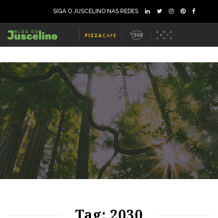
SIGA O JUSCELINO NAS REDES
67
1429
0
67
1171
0
Tag: 2030