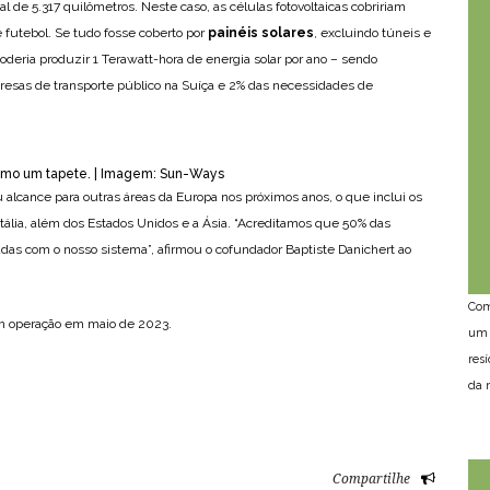
al de 5.317 quilômetros. Neste caso, as células fotovoltaicas cobririam
futebol. Se tudo fosse coberto por
painéis solares
, excluindo túneis e
oderia produzir 1 Terawatt-hora de energia solar por ano – sendo
esas de transporte público na Suíça e 2% das necessidades de
omo um tapete. | Imagem: Sun-Ways
alcance para outras áreas da Europa nos próximos anos, o que inclui os
Itália, além dos Estados Unidos e a Ásia. “Acreditamos que 50% das
das com o nosso sistema”, afirmou o cofundador Baptiste Danichert ao
Com
em operação em maio de 2023.
um 
res
da n
Compartilhe