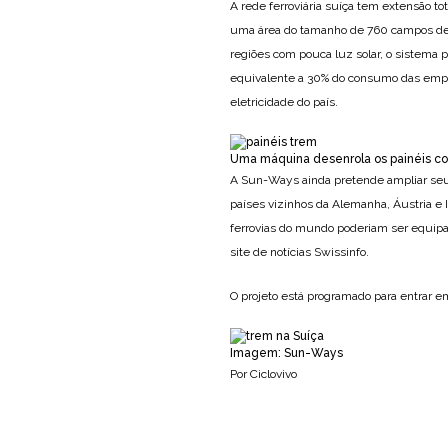
A rede ferroviária suíça tem extensão tot
uma área do tamanho de 760 campos de 
regiões com pouca luz solar, o sistema p
equivalente a 30% do consumo das empr
eletricidade do país.
Uma máquina desenrola os painéis c
A Sun-Ways ainda pretende ampliar seu 
países vizinhos da Alemanha, Áustria e 
ferrovias do mundo poderiam ser equipa
site de notícias Swissinfo.
O projeto está programado para entrar 
Imagem: Sun-Ways
Por Ciclovivo