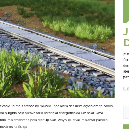
Jus
for
des
alé
par
Le
éticas que mais cresce no mundo. Indo além das instalações em telhados
m surgido para aproveitar o potencial energético da luz solar. Uma
sendo implementada pela startup Sun-Ways, que vai implantar painéis
roviários na Suíça.