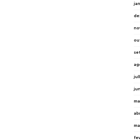
ja
de
no
ou
se
ag
ju
ju
ma
abr
ma
fe