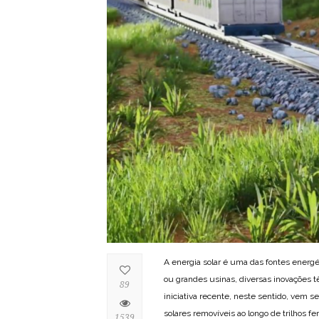
A energia solar é uma das fontes energ
ou grandes usinas, diversas inovações tê
89
iniciativa recente, neste sentido, vem 
solares removíveis ao longo de trilhos fer
1539