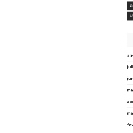
E
M
ag
ju
ju
ma
ab
ma
fe