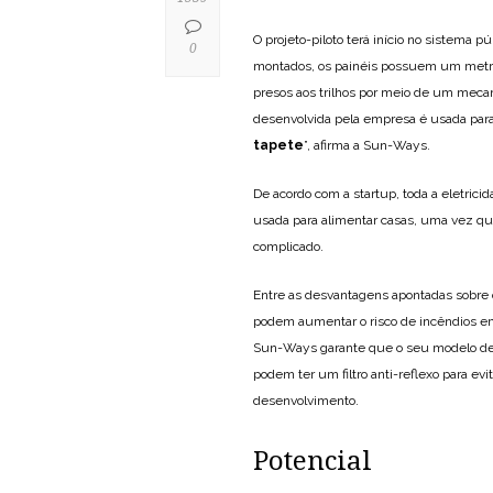
O projeto-piloto terá início no sistema p
0
montados, os painéis possuem um metro 
presos aos trilhos por meio de um mec
desenvolvida pela empresa é usada para 
tapete
”, afirma a Sun-Ways.
De acordo com a startup, toda a eletricid
usada para alimentar casas, uma vez que
complicado.
Entre as desvantagens apontadas sobre o
podem aumentar o risco de incêndios em 
Sun-Ways garante que o seu modelo de 
podem ter um filtro anti-reflexo para e
desenvolvimento.
Potencial