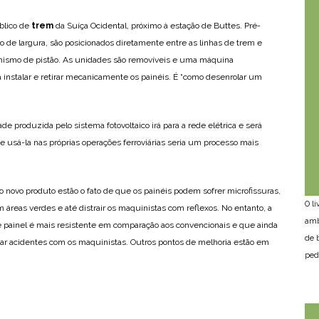
úblico de
trem
da Suíça Ocidental, próximo à estação de Buttes. Pré-
de largura, são posicionados diretamente entre as linhas de trem e
anismo de pistão. As unidades são removíveis e uma máquina
instalar e retirar mecanicamente os painéis. É “como desenrolar um
ade produzida pelo sistema fotovoltaico irá para a rede elétrica e será
 usá-la nas próprias operações ferroviárias seria um processo mais
 novo produto estão o fato de que os painéis podem sofrer microfissuras,
O l
áreas verdes e até distrair os maquinistas com reflexos. No entanto, a
amb
painel é mais resistente em comparação aos convencionais e que ainda
de 
vitar acidentes com os maquinistas. Outros pontos de melhoria estão em
ped