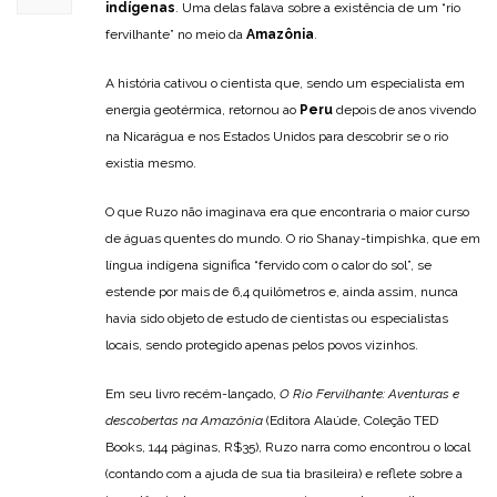
indígenas
. Uma delas falava sobre a existência de um “rio
fervilhante” no meio da
Amazônia
.
A história cativou o cientista que, sendo um especialista em
energia geotérmica, retornou ao
Peru
depois de anos vivendo
na Nicarágua e nos Estados Unidos para descobrir se o rio
existia mesmo.
O que Ruzo não imaginava era que encontraria o maior curso
de águas quentes do mundo. O rio Shanay-timpishka, que em
língua indígena significa “fervido com o calor do sol”, se
estende por mais de 6,4 quilômetros e, ainda assim, nunca
havia sido objeto de estudo de cientistas ou especialistas
locais, sendo protegido apenas pelos povos vizinhos.
Em seu livro recém-lançado,
O Rio Fervilhante: Aventuras e
descobertas na Amazônia
(Editora Alaúde, Coleção TED
Books, 144 páginas, R$35), Ruzo narra como encontrou o local
(contando com a ajuda de sua tia brasileira) e reflete sobre a