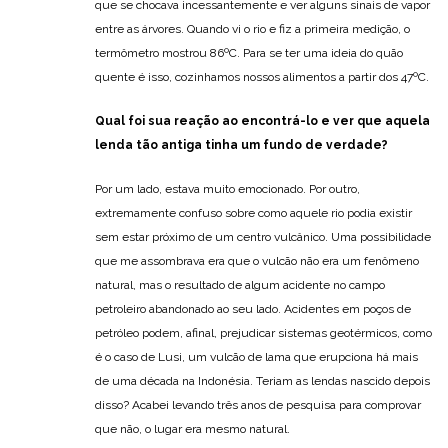
que se chocava incessantemente e ver alguns sinais de vapor
entre as árvores. Quando vi o rio e fiz a primeira medição, o
termômetro mostrou 86ºC. Para se ter uma ideia do quão
quente é isso, cozinhamos nossos alimentos a partir dos 47ºC.
Qual foi sua reação ao encontrá-lo e ver que aquela
lenda tão antiga tinha um fundo de verdade?
Por um lado, estava muito emocionado. Por outro,
extremamente confuso sobre como aquele rio podia existir
sem estar próximo de um centro vulcânico. Uma possibilidade
que me assombrava era que o vulcão não era um fenômeno
natural, mas o resultado de algum acidente no campo
petroleiro abandonado ao seu lado. Acidentes em poços de
petróleo podem, afinal, prejudicar sistemas geotérmicos, como
é o caso de Lusi, um vulcão de lama que erupciona há mais
de uma década na Indonésia. Teriam as lendas nascido depois
disso? Acabei levando três anos de pesquisa para comprovar
que não, o lugar era mesmo natural.