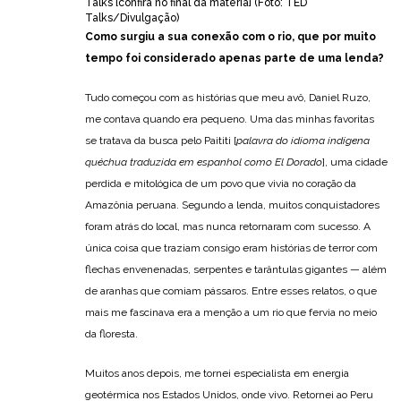
Talks [confira no final da matéria] (Foto: TED
Talks/Divulgação)
Como surgiu a sua conexão com o rio, que por muito
tempo foi considerado apenas parte de uma lenda?
Tudo começou com as histórias que meu avô, Daniel Ruzo,
me contava quando era pequeno. Uma das minhas favoritas
se tratava da busca pelo Paititi [
palavra do idioma indígena
quéchua traduzida em espanhol como El Dorado
], uma cidade
perdida e mitológica de um povo que vivia no coração da
Amazônia peruana. Segundo a lenda, muitos conquistadores
foram atrás do local, mas nunca retornaram com sucesso. A
única coisa que traziam consigo eram histórias de terror com
flechas envenenadas, serpentes e tarântulas gigantes — além
de aranhas que comiam pássaros. Entre esses relatos, o que
mais me fascinava era a menção a um rio que fervia no meio
da floresta.
Muitos anos depois, me tornei especialista em energia
geotérmica nos Estados Unidos, onde vivo. Retornei ao Peru