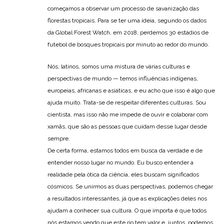
começamos a observar um processo de savanização das
florestas tropicais. Para se ter uma ideia, segundo os dados
da Global Forest Watch, em 2018, perdemos 30 estádios de
futebol de bosques tropicais por minuto ao redor do mundo.
Nós, latinos, somos uma mistura de várias culturas e
perspectivas de mundo — temos influências indígenas,
europeias, africanas e asiáticas, e eu acho que isso é algo que
ajuda muito. Trata-se de respeitar diferentes culturas. Sou
cientista, mas isso não me impede de ouvir e colaborar com
xamãs, que são as pessoas que cuidam desse lugar desde
sempre.
De certa forma, estamos todos em busca da verdade e de
entender nosso lugar no mundo. Eu busco entender a
realidade pela ótica da ciência, eles buscam significados
cósmicos. Se unirmos as duas perspectivas, podemos chegar
a resultados interessantes, já que as explicações deles nos
ajudam a conhecer sua cultura. O que importa é que todos
nós estamos vendo que este rio tem valor e, juntos, podemos