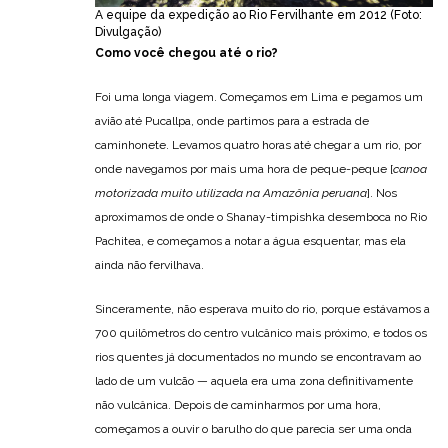
A equipe da expedição ao Rio Fervilhante em 2012 (Foto:
Divulgação)
Como você chegou até o rio?
Foi uma longa viagem. Começamos em Lima e pegamos um
avião até Pucallpa, onde partimos para a estrada de
caminhonete. Levamos quatro horas até chegar a um rio, por
onde navegamos por mais uma hora de peque-peque [
canoa
motorizada muito utilizada na Amazônia peruana
]. Nos
aproximamos de onde o Shanay-timpishka desemboca no Rio
Pachitea, e começamos a notar a água esquentar, mas ela
ainda não fervilhava.
Sinceramente, não esperava muito do rio, porque estávamos a
700 quilômetros do centro vulcânico mais próximo, e todos os
rios quentes já documentados no mundo se encontravam ao
lado de um vulcão — aquela era uma zona definitivamente
não vulcânica. Depois de caminharmos por uma hora,
começamos a ouvir o barulho do que parecia ser uma onda