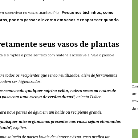
m sobreviver no vaso durante o frio. “
Pequenos bichinhos, como
aros, podem passar o inverno em vasos e reaparecer quando
etamente seus vasos de plantas
a é simples e pode ser feito com materiais acessíveis. Veja o passo a
re todos os recipientes que serão reutilizados, além de ferramentas
podem ser higienizados.
Com
e removendo qualquer sujeira velha, raízes secas ou restos de
um 
o vaso com uma escova de cerdas duras
“, orienta Fisher.
res
da n
ara nove partes de água em um balde ou recipiente grande.
quaisquer microrganismos presentes nos vasos sejam eliminados
nizado
”, explica.
uma solução de partes iguais de vinagre e água, caso prefira um