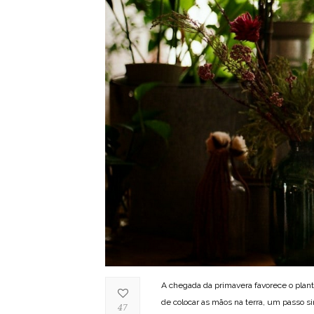
A chegada da primavera favorece o planti
de colocar as mãos na terra, um passo s
47