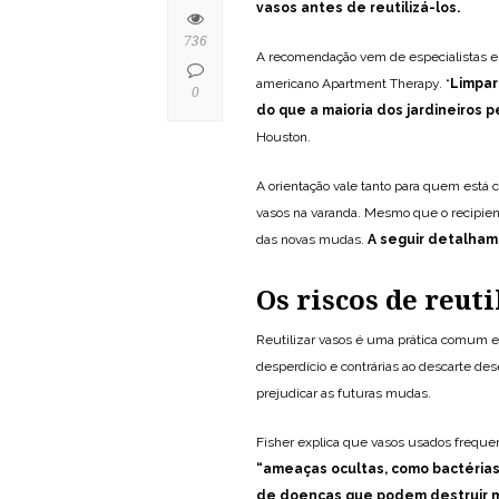
vasos antes de reutilizá-los.
736
A recomendação vem de especialistas em
americano Apartment Therapy. “
Limpar
0
do que a maioria dos jardineiros 
Houston.
A orientação vale tanto para quem está
vasos na varanda. Mesmo que o recipien
das novas mudas.
A seguir detalhamo
Os riscos de reut
Reutilizar vasos é uma prática comum e
desperdício e contrárias ao descarte des
prejudicar as futuras mudas.
Fisher explica que vasos usados frequ
“ameaças ocultas, como bactéria
de doenças que podem destruir m