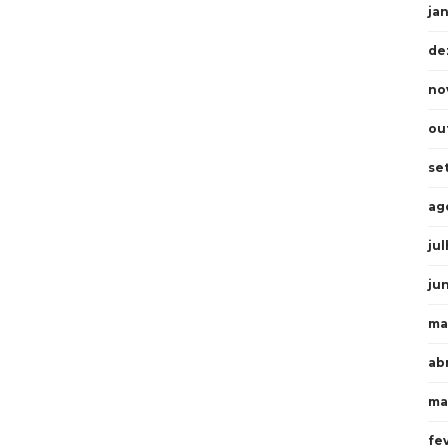
ja
de
no
ou
se
ag
ju
ju
ma
abr
ma
fe