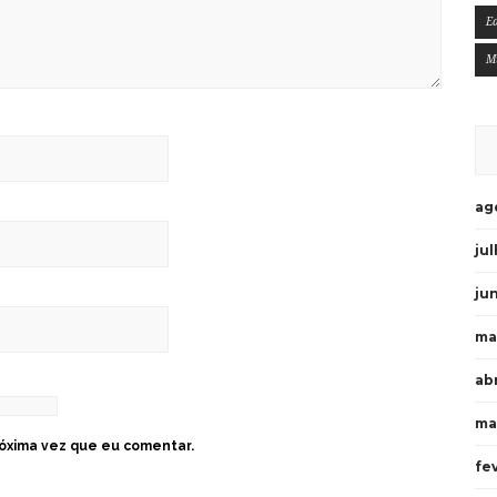
E
M
ag
ju
ju
ma
ab
ma
óxima vez que eu comentar.
fe