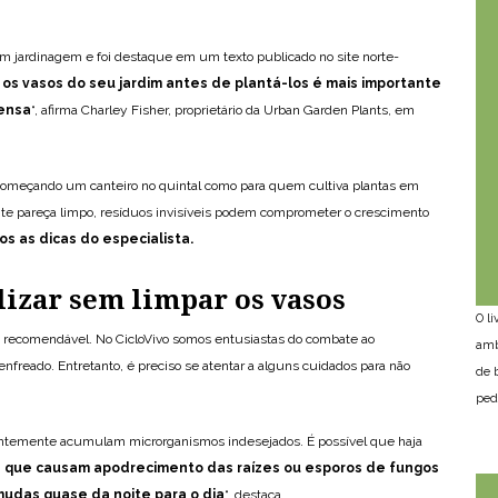
 jardinagem e foi destaque em um texto publicado no site norte-
 os vasos do seu jardim antes de plantá-los é mais importante
pensa
“, afirma Charley Fisher, proprietário da Urban Garden Plants, em
 começando um canteiro no quintal como para quem cultiva plantas em
te pareça limpo, resíduos invisíveis podem comprometer o crescimento
s as dicas do especialista.
ilizar sem limpar os vasos
O l
 recomendável. No CicloVivo somos entusiastas do combate ao
amb
enfreado. Entretanto, é preciso se atentar a alguns cuidados para não
de 
ped
entemente acumulam microrganismos indesejados. É possível que haja
s que causam apodrecimento das raízes ou esporos de fungos
udas quase da noite para o dia
“, destaca.