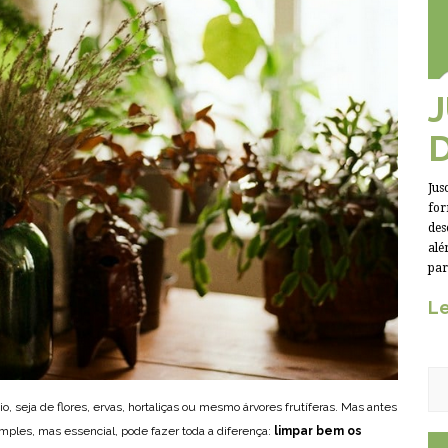
Jus
for
des
alé
par
Le
o, seja de flores, ervas, hortaliças ou mesmo árvores frutíferas. Mas antes
imples, mas essencial, pode fazer toda a diferença:
limpar bem os