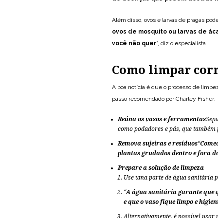
Além disso, ovos e larvas de pragas pode
ovos de mosquito ou larvas de ác
você não quer
”, diz o especialista.
Como limpar corr
A boa notícia é que o processo de limpez
passo recomendado por Charley Fisher:
Reúna os vasos e ferramentas
Sepa
como podadores e pás, que também 
Remova sujeiras e resíduos
“
Comec
plantas grudados dentro e fora d
Prepare a solução de limpeza
Use uma parte de água sanitária p
“
A água sanitária garante que 
e que o vaso fique limpo e higie
Alternativamente, é possível usar 