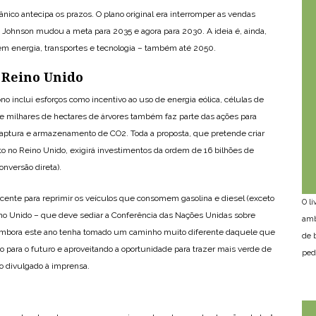
nico antecipa os prazos. O plano original era interromper as vendas
 Johnson mudou a meta para 2035 e agora para 2030. A ideia é, ainda,
em energia, transportes e tecnologia – também até 2050.
 Reino Unido
o inclui esforços como incentivo ao uso de energia eólica, células de
 de milhares de hectares de árvores também faz parte das ações para
 captura e armazenamento de CO2. Toda a proposta, que pretende criar
o no Reino Unido, exigirá investimentos da ordem de 16 bilhões de
nversão direta).
scente para reprimir os veículos que consomem gasolina e diesel (exceto
O l
ino Unido – que deve sediar a Conferência das Nações Unidas sobre
amb
Embora este ano tenha tomado um caminho muito diferente daquele que
de 
 para o futuro e aproveitando a oportunidade para trazer mais verde de
ped
o divulgado à imprensa.