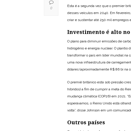
Esta é a segunda vez que o premier britâ
0
desses veículos em 2040. Em fevereiro,
criar e sustentar até 250 mil empregos 
Investimento é alto no
O plano para diminuir emissões de carbon
hidrogênio e energia nuclear. O plantio
transformar o país em líder mundial na
uma nova infraestrutura de carregament
dólares (aproximadamente R$ 86 bi na co
O premiê britânico está sob pressão cre
híbridos) a fim de cumprir a meta do Re
mudança climática (COP26) em 2021. “
esperávamos, o Reino Unido está olhando
volta”, disse Johnson em um comunicad
Outros países