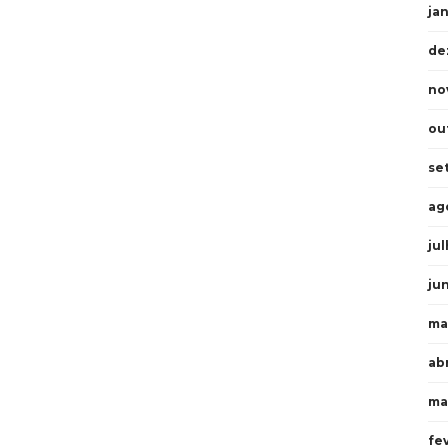
ja
de
no
ou
se
ag
ju
ju
ma
abr
ma
fe