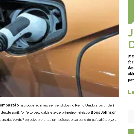
Jus
for
des
alé
par
Le
combustão
não poderão mais ser vendidos no Reino Unido a partir de 1
desde abril, foi feito pelo gabinete de primeiro-ministro
Boris Johnson
.
strial Verde? objetiva zerar as emissões de carbono do país até 2050 a