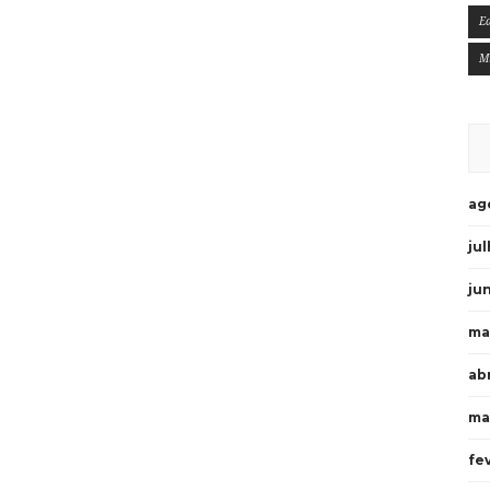
E
M
ag
ju
ju
ma
ab
ma
fe