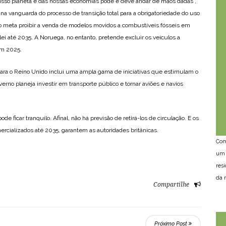
osso planeta e das nossas economias pode e deve andar de mãos dadas”,
na vanguarda do processo de transição total para a obrigatoriedade do uso
mo meta proibir a venda de modelos movidos a combustíveis fósseis em
a lei até 2035. A Noruega, no entanto, pretende excluir os veículos a
em 2025.
 para o Reino Unido inclui uma ampla gama de iniciativas que estimulam o
erno planeja investir em transporte público e tornar aviões e navios
 ficar tranquilo. Afinal, não há previsão de retirá-los de circulação. E os
rcializados até 2035, garantem as autoridades britânicas.
Com
um 
res
da n
Compartilhe
Próximo Post