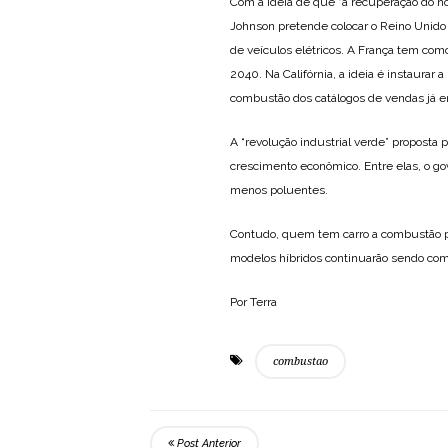
Com a ideia de que “a recuperação do n
Johnson pretende colocar o Reino Unido 
de veículos elétricos. A França tem co
2040. Na Califórnia, a ideia é instaurar 
combustão dos catálogos de vendas já 
A “revolução industrial verde” proposta
crescimento econômico. Entre elas, o gov
menos poluentes.
Contudo, quem tem carro a combustão pode
modelos híbridos continuarão sendo come
Por Terra
combustao
Post Anterior