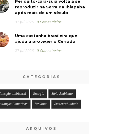
Periquito-cara-suja volta a se
reproduzir na Serra da Ibiapaba
após mais de um século
31 jul 2026
0 Comentários
Uma castanha brasileira que
ajuda a proteger o Cerrado
27 jul 2026
0 Comentários
CATEGORIAS
ducação ambiental
Energia
Meio Ambiente
udanças Climáticas
Resíduos
Sustentabilidade
ARQUIVOS