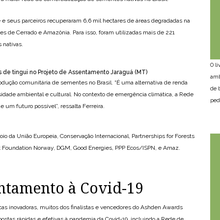
e e seus parceiros recuperaram 6,6 mil hectares de áreas degradadas na
ões de Cerrado e Amazônia. Para isso, foram utilizadas mais de 221
 nativas.
O l
s de tingui no Projeto de Assentamento Jaraguá (MT)
amb
produção comunitária de sementes no Brasil. “É uma alternativa de renda
de 
rsidade ambiental e cultural. No contexto de emergência climática, a Rede
ped
um futuro possível”, ressalta Ferreira.
 da União Europeia, Conservação Internacional, Partnerships for Forests
rest Foundation Norway, DGM, Good Energies, PPP Ecos/ISPN, e Amaz.
ntamento à Covid-19
cas inovadoras, muitos dos finalistas e vencedores do Ashden Awards
stas rápidas e efetivas à pandemia da Covid-19, incluindo a Rede de