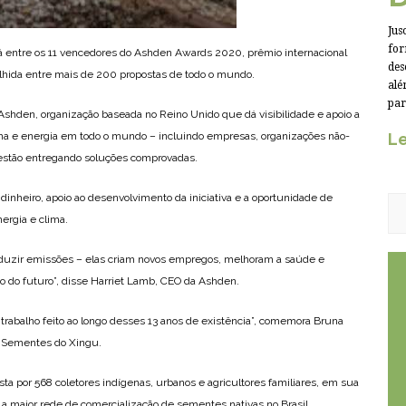
Jus
for
 entre os 11 vencedores do Ashden Awards 2020, prêmio internacional
des
colhida entre mais de 200 propostas de todo o mundo.
alé
par
shden, organização baseada no Reino Unido que dá visibilidade e apoio a
lima e energia em todo o mundo – incluindo empresas, organizações não-
Le
estão entregando soluções comprovadas.
heiro, apoio ao desenvolvimento da iniciativa e a oportunidade de
ergia e clima.
duzir emissões – elas criam novos empregos, melhoram a saúde e
o do futuro”, disse Harriet Lamb, CEO da Ashden.
 trabalho feito ao longo desses 13 anos de existência”, comemora Bruna
de Sementes do Xingu.
 por 568 coletores indígenas, urbanos e agricultores familiares, em sua
a maior rede de comercialização de sementes nativas no Brasil.