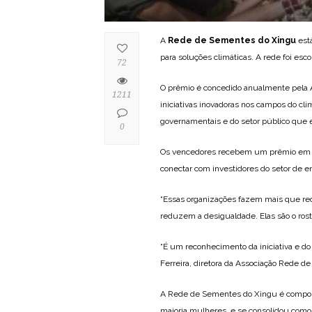
A
Rede de Sementes do Xingu
está
para soluções climáticas. A rede foi es
72
O prêmio é concedido anualmente pela A
1211
iniciativas inovadoras nos campos do c
governamentais e do setor público que 
0
Os vencedores recebem um prêmio em din
conectar com investidores do setor de en
“Essas organizações fazem mais que re
reduzem a desigualdade. Elas são o rost
“É um reconhecimento da iniciativa e do
Ferreira, diretora da Associação Rede 
A Rede de Sementes do Xingu é composta
maioria mulheres, e se consolidou como 