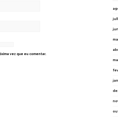
ag
ju
ju
ma
ab
óxima vez que eu comentar.
ma
fe
ja
de
no
ou