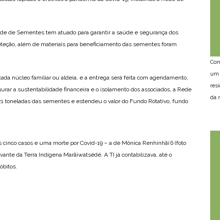
Rede de Sementes tem atuado para garantir a saúde e segurança dos
roteção, além de materiais para beneficiamento das sementes foram
Com
um 
da núcleo familiar ou aldeia, e a entrega será feita com agendamento,
res
urar a sustentabilidade financeira e o isolamento dos associados, a Rede
da n
21 toneladas das sementes e estendeu o valor do Fundo Rotativo, fundo
 cinco casos e uma morte por Covid-19 – a de Mônica Renhinhãi’õ (foto
vante da Terra Indígena Marãiwatsédé. A TI já contabilizava, até o
óbitos.