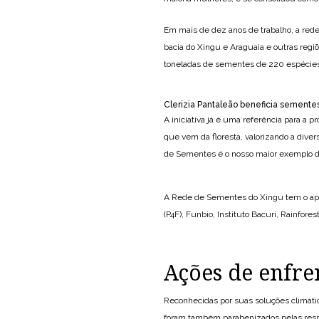
Em mais de dez anos de trabalho, a red
bacia do Xingu e Araguaia e outras regi
toneladas de sementes de 220 espécies
Clerizia Pantaleão beneficia semente
A iniciativa já é uma referência para a 
que vem da floresta, valorizando a dive
de Sementes é o nosso maior exemplo de 
A Rede de Sementes do Xingu tem o apoio
(P4F), Funbio, Instituto Bacuri, Rainfo
Ações de enfre
Reconhecidas por suas soluções climáti
foram também parabenizados pelas respo