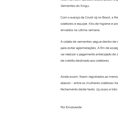
Sementes do Xingu.
Com o avanço da Covid-19 no Brasil, a 
coletores e equipe. Kits de higiene e p
enviados na última semana.
A coleta de sementes segue dentro de ca
para evitar aglomerações. A fim de asseg
vai realizar o pagamento antecipado de 
de crédito destinado aos coletores.
Ainda assim, foram registrados ao menos
abaixo) – entre as mulheres coletoras Xa
fechamento deste texto, 25 casos e três 
Por Envolverde