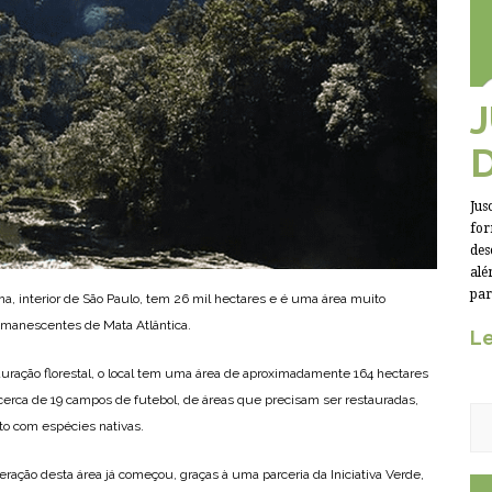
Jus
for
des
alé
par
a, interior de São Paulo, tem 26 mil hectares e é uma área muito
remanescentes de Mata Atlântica.
Le
uração florestal, o local tem uma área de aproximadamente 164 hectares
cerca de 19 campos de futebol, de áreas que precisam ser restauradas,
o com espécies nativas.
ração desta área já começou, graças à uma parceria da Iniciativa Verde,