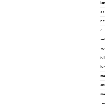
ja
de
no
ou
se
ag
ju
ju
ma
abr
ma
fe