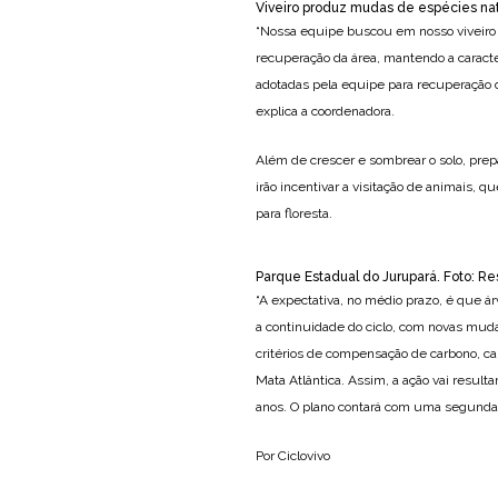
Viveiro produz mudas de espécies nat
“Nossa equipe buscou em nosso viveiro de
recuperação da área, mantendo a caracte
adotadas pela equipe para recuperação d
explica a coordenadora.
Além de crescer e sombrear o solo, prep
irão incentivar a visitação de animais,
para floresta.
Parque Estadual do Jurupará. Foto: Re
“A expectativa, no médio prazo, é que ár
a continuidade do ciclo, com novas mud
critérios de compensação de carbono, ca
Mata Atlântica. Assim, a ação vai result
anos. O plano contará com uma segunda 
Por Ciclovivo