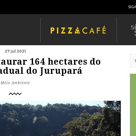
SIG
27 jul 2021
taurar 164 hectares do
adual do Jurupará
Meio Ambiente