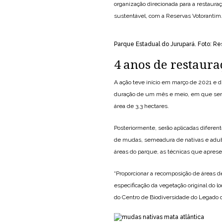
organização direcionada para a restaura
sustentável, com a Reservas Votorantim
Parque Estadual do Jurupará. Foto: Re
4 anos de restaura
A ação teve início em março de 2021 e d
duração de um mês e meio, em que será
área de 3,3 hectares.
Posteriormente, serão aplicadas diferen
de mudas, semeadura de nativas e aduba
áreas do parque, as técnicas que apres
“Proporcionar a recomposição de áreas d
especificação da vegetação original do l
do Centro de Biodiversidade do Legado d