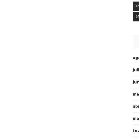
E
M
ag
ju
ju
ma
ab
ma
fe