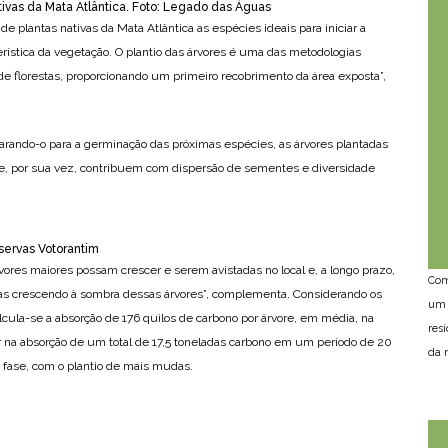
ivas da Mata Atlântica. Foto: Legado das Águas
 plantas nativas da Mata Atlântica as espécies ideais para iniciar a
rística da vegetação. O plantio das árvores é uma das metodologias
e florestas, proporcionando um primeiro recobrimento da área exposta”,
arando-o para a germinação das próximas espécies, as árvores plantadas
 que, por sua vez, contribuem com dispersão de sementes e diversidade
servas Votorantim
vores maiores possam crescer e serem avistadas no local e, a longo prazo,
Com
as crescendo à sombra dessas árvores”, complementa. Considerando os
um 
lcula-se a absorção de 176 quilos de carbono por árvore, em média, na
res
ar na absorção de um total de 17,5 toneladas carbono em um período de 20
da n
fase, com o plantio de mais mudas.