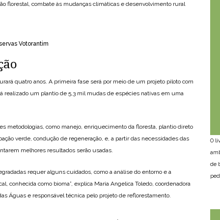
ção florestal, combate às mudanças climáticas e desenvolvimento rural
.
servas Votorantim
ção
urará quatro anos. A primeira fase será por meio de um projeto piloto com
 realizado um plantio de 5,3 mil mudas de espécies nativas em uma
tes metodologias, como manejo, enriquecimento da floresta, plantio direto
ção verde, condução de regeneração, e, a partir das necessidades das
O l
entarem melhores resultados serão usadas.
amb
de 
egradadas requer alguns cuidados, como a análise do entorno e a
ped
ocal, conhecida como bioma”, explica Maria Angelica Toledo, coordenadora
as Águas e responsável técnica pelo projeto de reflorestamento.