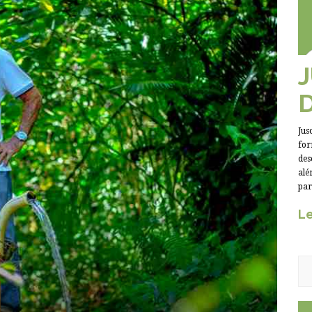
Jus
for
des
alé
par
Le