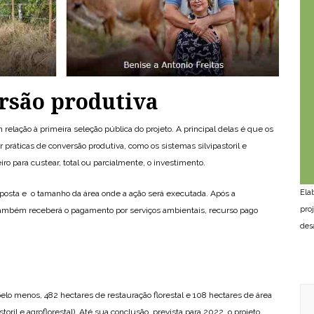
rsão produtiva
relação à primeira seleção pública do projeto. A principal delas é que os
 práticas de conversão produtiva, como os sistemas silvipastoril e
eiro para custear, total ou parcialmente, o investimento.
Ela
oposta e o tamanho da área onde a ação será executada. Após a
pro
também receberá o pagamento por serviços ambientais, recurso pago
des
pelo menos, 482 hectares de restauração florestal e 108 hectares de área
toril e agroflorestal). Até sua conclusão, prevista para 2022, o projeto