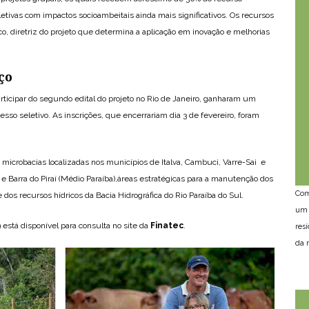
letivas com impactos socioambeitais ainda mais significativos. Os recursos
o, diretriz do projeto que determina a aplicação em inovação e melhorias
ço
rticipar do segundo edital do projeto no Rio de Janeiro, ganharam um
sso seletivo. As inscrições, que encerrariam dia 3 de fevereiro, foram
s microbacias localizadas nos municípios de Italva, Cambuci, Varre-Sai e
e Barra do Piraí (Médio Paraíba),áreas estratégicas para a manutenção dos
Com
 dos recursos hídricos da Bacia Hidrográfica do Rio Paraíba do Sul.
um 
está disponível para consulta no site da
Finatec
.
res
da n