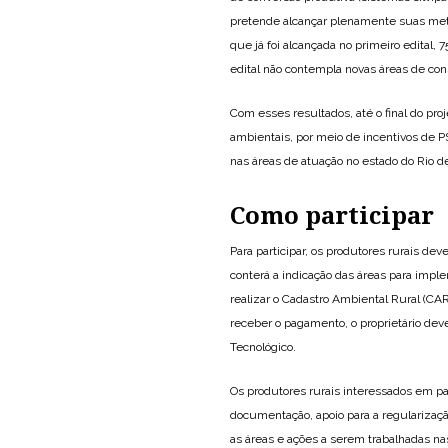
pretende alcançar plenamente suas meta
que já foi alcançada no primeiro edital, 
edital não contempla novas áreas de con
Com esses resultados, até o final do proj
ambientais, por meio de incentivos de P
nas áreas de atuação no estado do Rio de
Como participar
Para participar, os produtores rurais d
conterá a indicação das áreas para impl
realizar o Cadastro Ambiental Rural (C
receber o pagamento, o proprietário deve
Tecnológico.
Os produtores rurais interessados em par
documentação, apoio para a regularizaçã
as áreas e ações a serem trabalhadas nas