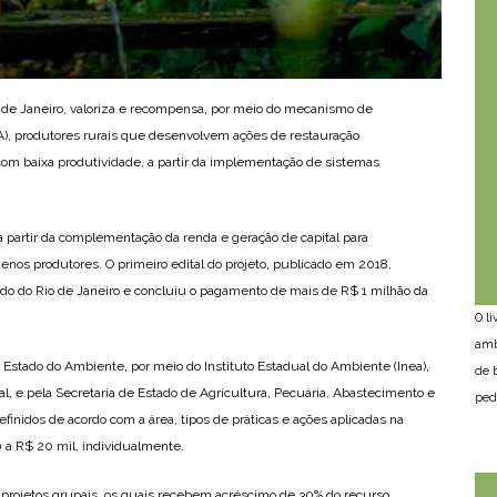
o de Janeiro, valoriza e recompensa, por meio do mecanismo de
), produtores rurais que desenvolvem ações de restauração
 com baixa produtividade, a partir da implementação de sistemas
 partir da complementação da renda e geração de capital para
nos produtores. O primeiro edital do projeto, publicado em 2018,
ado do Rio de Janeiro e concluiu o pagamento de mais de R$ 1 milhão da
O l
amb
e Estado do Ambiente, por meio do Instituto Estadual do Ambiente (Inea),
de 
l, e pela Secretaria de Estado de Agricultura, Pecuária, Abastecimento e
ped
finidos de acordo com a área, tipos de práticas e ações aplicadas na
 a R$ 20 mil, individualmente.
 projetos grupais, os quais recebem acréscimo de 30% do recurso