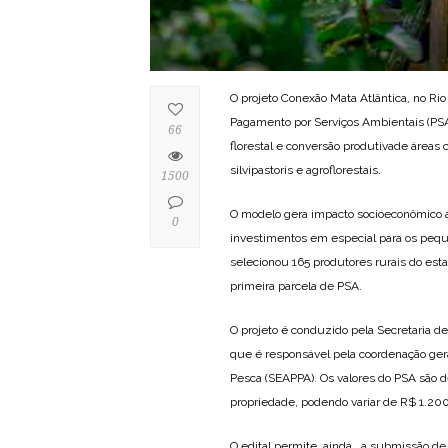
O projeto Conexão Mata Atlântica, no Ri
Pagamento por Serviços Ambientais (PSA
66
florestal e conversão produtivade áreas
silvipastoris e agroflorestais.
1500
O modelo gera impacto socioeconômico a
0
investimentos em especial para os peque
selecionou 165 produtores rurais do est
primeira parcela de PSA.
O projeto é conduzido pela Secretaria d
que é responsável pela coordenação gera
Pesca (SEAPPA). Os valores do PSA são de
propriedade, podendo variar de R$ 1.200
O edital permite, ainda, a submissão de