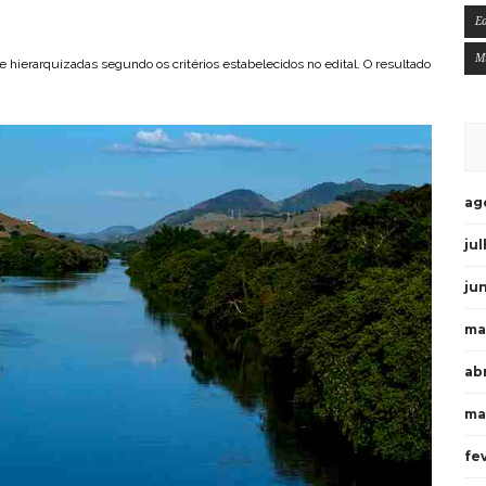
E
M
 e hierarquizadas segundo os critérios estabelecidos no edital. O resultado
ag
ju
ju
ma
ab
ma
fe