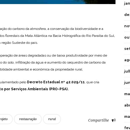
ja
de
no
igação do carbono da atmosfera, a conservação da biodiversidade e a
 florestais da Mata Atlântica na Bacia Hidrográfica do Rio Paraíba do Sul,
ou
 região Sudeste do país.
se
cuperação de áreas degradadas ou de baixa produtividade por meio de
ag
 do solo, infiltração da água e aumento do sequestro de carbono da
bilidade ambiental e econômica da propriedade rural.
ju
egulamentado pelo
Decreto Estadual nº 42.029/11
, que cria
ju
 por Serviços Ambientais (PRO-PSA).
ma
abr
ma
rojeto
restauração
rural
Compartilhe
fe