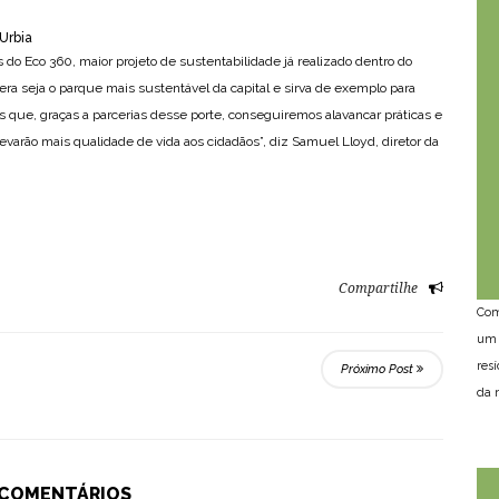
Urbia
s do Eco 360, maior projeto de sustentabilidade já realizado dentro do
uera seja o parque mais sustentável da capital e sirva de exemplo para
s que, graças a parcerias desse porte, conseguiremos alavancar práticas e
varão mais qualidade de vida aos cidadãos”, diz Samuel Lloyd, diretor da
Compartilhe
Com
um 
res
Próximo Post
da n
 COMENTÁRIOS