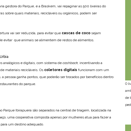
ia gestora do Parque, e a Braskem, vai repaginar as 500 lixeiras do
as sobre quais materiais, recicláveis ou orgânicos, podem ser
rtura vai ser reduzida, para evitar que
cascas de coco
sejam
de evitar que animais se alimentem de restos de alimentos.
Urbia
es analógicos e digitais, com sistema de
cashback,
incentivando a
de materiais recicláveis. Os
coletores digitais
funcionam com um
 a pessoa ganha pontos, que poderão ser trocados por benefícios dentro
restaurantes do parque.
O l
amb
de 
ped
no Parque Ibirapuera são separados na central de triagem, localizada na
aço, uma cooperativa composta apenas por mulheres atua para fazer a
a para um destino adequado.