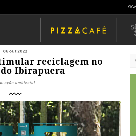
SIG
06 out 2022
stimular reciclagem no
 do Ibirapuera
ucação ambiental