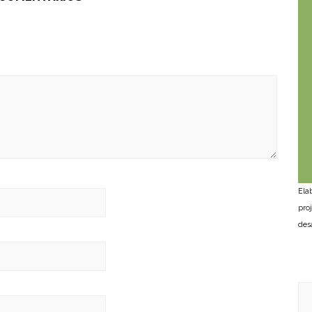
Ela
pro
des