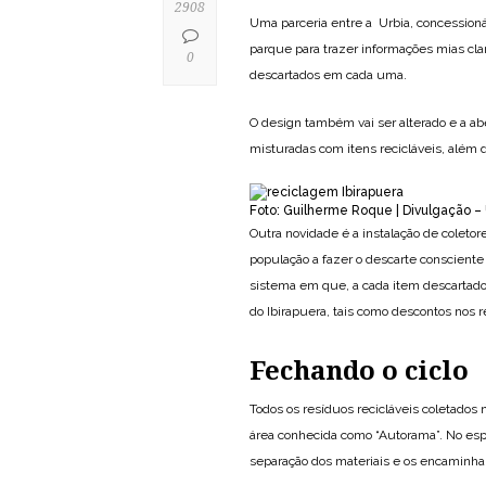
2908
Uma parceria entre a Urbia, concessionár
parque para trazer informações mias clar
0
descartados em cada uma.
O design também vai ser alterado e a abe
misturadas com itens recicláveis, além 
Foto: Guilherme Roque | Divulgação – 
Outra novidade é a instalação de coletor
população a fazer o descarte consciente 
sistema em que, a cada item descartado,
do Ibirapuera, tais como descontos nos 
Fechando o ciclo
Todos os resíduos recicláveis coletados 
área conhecida como “Autorama”. No esp
separação dos materiais e os encaminh