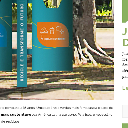
Jus
for
des
alé
par
Le
uera completou 68 anos. Uma das áreas verdes mais famosas da cidade de
 mais sustentável
da América Latina até 2030. Para isso, é necessário
 de resíduos.