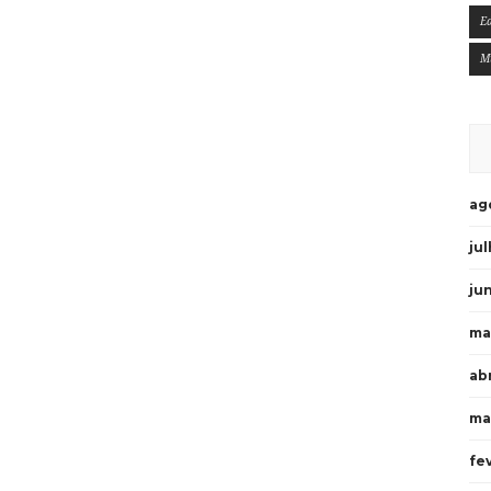
E
M
ag
ju
ju
ma
ab
ma
fe