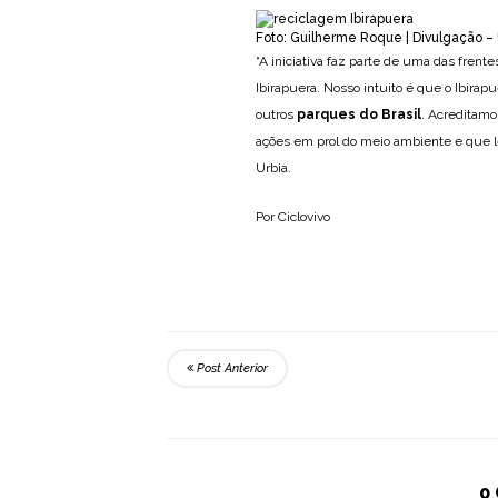
Foto: Guilherme Roque | Divulgação – 
“A iniciativa faz parte de uma das frente
Ibirapuera. Nosso intuito é que o Ibirap
outros
parques do Brasil
. Acreditamo
ações em prol do meio ambiente e que le
Urbia.
Por Ciclovivo
Post Anterior
0