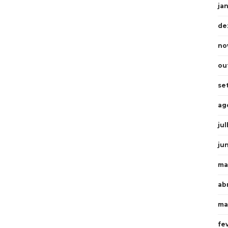
ja
de
no
ou
se
ag
ju
ju
ma
abr
ma
fe