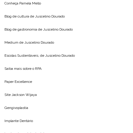
Saiba mais sobre
acido hialuronico
Conheça
Pamela Mello
Blog de cultura de
Juscelino Dourado
Blog de gastronomia de
Juscelino Dourado
Medium de
Juscelino Dourado
Escolas Sustentáveis, de
Juscelino Dourado
Saiba mais sobre o
RPA
Paper Excellence
Site
Jackson Wijaya
Gengivoplastia