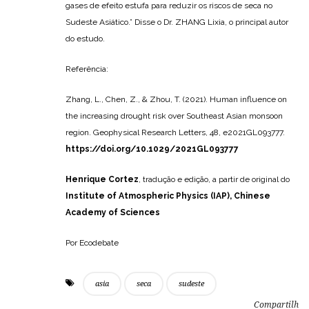
Sudeste Asiático já excedeu a variabilidade climática interna
no final do dia 20. É urgente tomar medidas para reduzir o
carregamento antropogênico de aerossol e as emissões de
gases de efeito estufa para reduzir os riscos de seca no
Sudeste Asiático.” Disse o Dr. ZHANG Lixia, o principal autor
do estudo.
Referência:
Zhang, L., Chen, Z., & Zhou, T. (2021). Human influence on
the increasing drought risk over Southeast Asian monsoon
region. Geophysical Research Letters, 48, e2021GL093777.
https://doi.org/10.1029/2021GL093777
Henrique Cortez
, tradução e edição, a partir de original do
Institute of Atmospheric Physics (IAP), Chinese
Academy of Sciences
Por Ecodebate