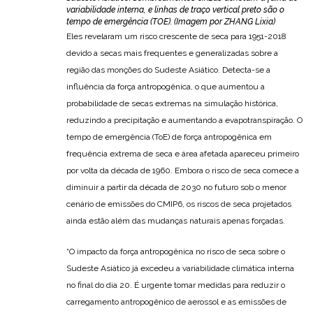
Mudanças na seca extrema (a) ocorrência (mês ano-1) e (b)
fração de área afetada (%) sobre a região de monções do
Sudeste Asiático. Sombreamentos cinzas denotam a faixa de
variabilidade interna, e linhas de traço vertical preto são o
tempo de emergência (TOE). (Imagem por ZHANG Lixia)
Eles revelaram um risco crescente de seca para 1951-2018
devido a secas mais frequentes e generalizadas sobre a
região das monções do Sudeste Asiático. Detecta-se a
influência da força antropogênica, o que aumentou a
probabilidade de secas extremas na simulação histórica,
reduzindo a precipitação e aumentando a evapotranspiração. O
tempo de emergência (ToE) de força antropogênica em
frequência extrema de seca e área afetada apareceu primeiro
por volta da década de 1960. Embora o risco de seca comece a
diminuir a partir da década de 2030 no futuro sob o menor
cenário de emissões do CMIP6, os riscos de seca projetados
ainda estão além das mudanças naturais apenas forçadas.
“O impacto da força antropogênica no risco de seca sobre o