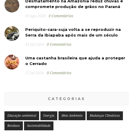
POSTS RECENTES
Desmatamento na Amazônia reduz chuvas e
compromete produção de grãos no Paraná
05 ago 2026
0 Comentários
Periquito-cara-suja volta a se reproduzir na
Serra da Ibiapaba após mais de um século
31 jul 2026
0 Comentários
Uma castanha brasileira que ajuda a proteger
o Cerrado
27 jul 2026
0 Comentários
CATEGORIAS