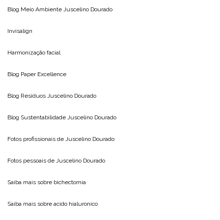
Facebook Paper Excellence
Blog Clima
Juscelino Dourado
Blog Meio Ambiente
Juscelino Dourado
Invisalign
Harmonização facial
Blog
Paper Excellence
Blog Resíduos
Juscelino Dourado
Blog Sustentabilidade
Juscelino Dourado
Fotos profissionais de
Juscelino Dourado
Fotos pessoais de
Juscelino Dourado
Saiba mais sobre
bichectomia